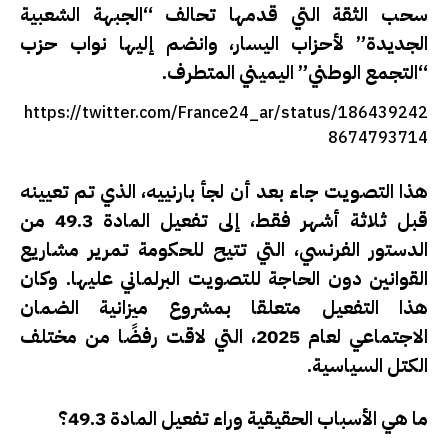
سحب الثقة التي قدمها تحالف “الجبهة الشعبية
الجديدة” لأحزاب اليسار، وانضم إليها نواب حزب
“التجمع الوطني” اليميني المتطرف.
https://twitter.com/France24_ar/status/186439242
8674793714
هذا التصويت جاء بعد أن لجأ بارنييه، الذي تم تعيينه
قبل ثلاثة أشهر فقط، إلى تفعيل المادة 49.3 من
الدستور الفرنسي، التي تتيح للحكومة تمرير مشاريع
القوانين دون الحاجة للتصويت البرلماني عليها. وكان
هذا التفعيل متعلقا بمشروع ميزانية الضمان
الاجتماعي لعام 2025، التي لاقت رفضًا من مختلف
الكتل السياسية.
ما هي الأسباب الحقيقية وراء تفعيل المادة 49.3؟