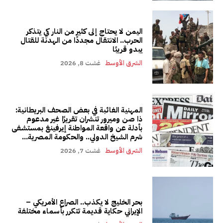
اليمن لا يحتاج إلى كثير من النار كي يتذكر
الحرب.. الانتقال مجددًا من الهدنة للقتال
يبدو قريبًا
الشرق الأوسط
غشت 8, 2026
المهنية الغائبة في بعض الصحف البريطانية:
ذا صن وميرور تنشران تقريرًا غير مدعوم
بأدلة عن واقعة المواطنة إيرفينغ بمستشفى
شرم الشيخ الدولي.. والحكومة المصرية...
الشرق الأوسط
غشت 7, 2026
بحر الخليج لا يكذب.. الصراع الأمريكي –
الإيراني حكاية قديمة تتكرر بأسماء مختلفة