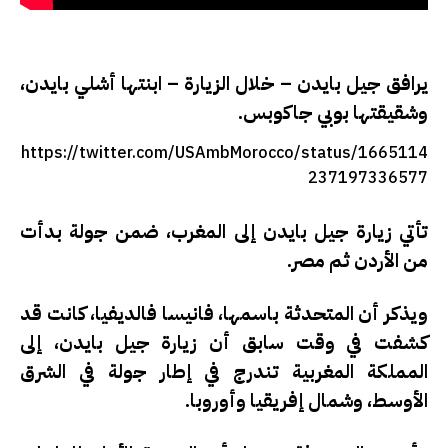
يرافق جيل بايدن – خلال الزيارة – ابنتها أشلي بايدن،
وشقيقتها بوبي جاكوبس
.
https://twitter.com/USAmbMorocco/status/1665114
237197336577
تأتي زيارة جيل بايدن إلى المغرب، ضمن جولة بدأت
من الأردن ثم مصر
.
ويذكر أن المتحدثة باسمها، فانيسا فالديفيا، كانت قد
كشفت في وقت سابق أن زيارة جيل بايدن، إلى
المملكة المغربية تندرج في إطار جولة في الشرق
الأوسط، وشمال إفريقيا وأوروبا.