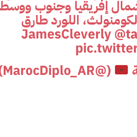
 لشمال إفريقيا وجنوب ووسط
لكومنولث، اللورد طارق
@ta
pic.twitt
ة
(@MarocDiplo_AR)