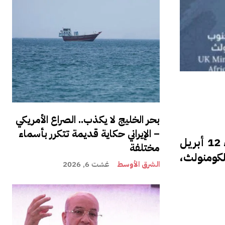
بحر الخليج لا يكذب.. الصراع الأمريكي
– الإيراني حكاية قديمة تتكرر بأسماء
أجرى ناصر بوريطة، وزير الشؤون الخارجية والتعاون الإفريقي والمغاربة المقيمين بالخارج، اليوم الأربعاء 12 أبريل
مختلفة
لكومنولث،
الشرق الأوسط
غشت 6, 2026