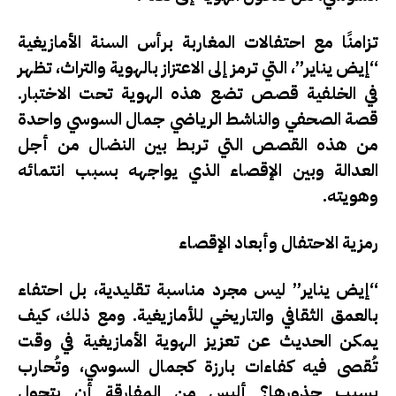
تزامنًا مع احتفالات المغاربة برأس السنة الأمازيغية
“إيض يناير”، التي ترمز إلى الاعتزاز بالهوية والتراث، تظهر
في الخلفية قصص تضع هذه الهوية تحت الاختبار.
قصة الصحفي والناشط الرياضي جمال السوسي واحدة
من هذه القصص التي تربط بين النضال من أجل
العدالة وبين الإقصاء الذي يواجهه بسبب انتمائه
وهويته.
رمزية الاحتفال وأبعاد الإقصاء
“إيض يناير” ليس مجرد مناسبة تقليدية، بل احتفاء
بالعمق الثقافي والتاريخي للأمازيغية. ومع ذلك، كيف
يمكن الحديث عن تعزيز الهوية الأمازيغية في وقت
تُقصى فيه كفاءات بارزة كجمال السوسي، وتُحارب
بسبب جذورها؟ أليس من المفارقة أن يتحول