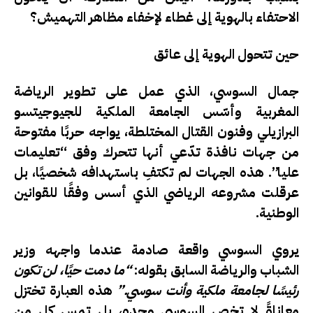
الاحتفاء بالهوية إلى غطاء لإخفاء مظاهر التهميش؟
حين تتحول الهوية إلى عائق
جمال السوسي، الذي عمل على تطوير الرياضة
المغربية وأسّس الجامعة الملكية للجيوجيتسو
البرازيلي وفنون القتال المختلطة، يواجه حربًا مفتوحة
من جهات نافذة تدّعي أنها تتحرك وفق “تعليمات
عليا”. هذه الجهات لم تكتفِ باستهدافه شخصيًا، بل
عرقلت مشروعه الرياضي الذي أسس وفقًا للقوانين
الوطنية.
يروي السوسي واقعة صادمة عندما واجهه وزير
الشباب والرياضة السابق بقوله:
“ما دمت حيًا، لن تكون
رئيسًا لجامعة ملكية وأنت سوسي.”
هذه العبارة تختزل
معاناةً لا تخص السوسي وحده، بل تمس كل من