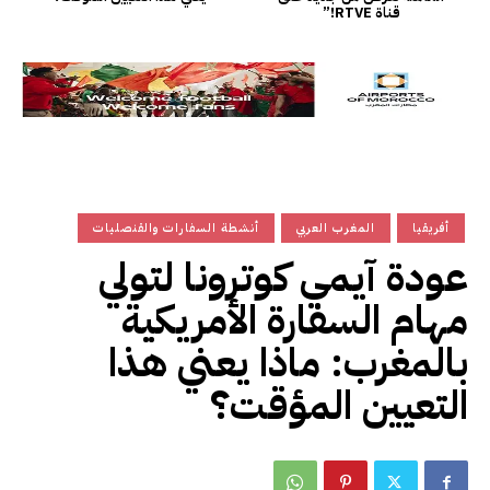
قناة RTVE!”