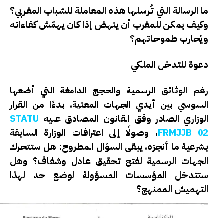
ما الرسالة التي تُرسلها هذه المعاملة للشباب المغربي؟
وكيف يمكن للمغرب أن ينهض إذا كان يهمّش كفاءاته
ويُحارب طموحاتهم؟
دعوة للتدخل الملكي
رغم الوثائق الرسمية والحجج الدامغة التي أضعها
السوسي بين أيدي الجهات المعنية، بدءًا من القرار
الوزاري الصادر وفق القانون المصادق عليه
STATU
FRMJJB 02
، وصولًا إلى اعترافات الوزارة السابقة
بشرعية ما أنجزه، يبقى السؤال المطروح:
هل ستتحرك
الجهات الرسمية لفتح تحقيق عادل وشفاف؟ وهل
ستتدخل المؤسسات المسؤولة لوضع حد لهذا
التهميش الممنهج؟