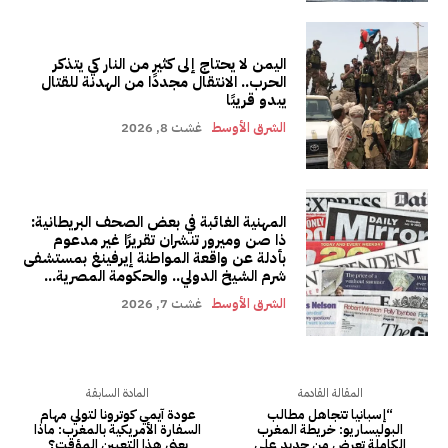
اليمن لا يحتاج إلى كثير من النار كي يتذكر
الحرب.. الانتقال مجددًا من الهدنة للقتال
يبدو قريبًا
الشرق الأوسط
غشت 8, 2026
المهنية الغائبة في بعض الصحف البريطانية:
ذا صن وميرور تنشران تقريرًا غير مدعوم
بأدلة عن واقعة المواطنة إيرفينغ بمستشفى
شرم الشيخ الدولي.. والحكومة المصرية...
الشرق الأوسط
غشت 7, 2026
المقالة القادمة
المادة السابقة
“إسبانيا تتجاهل مطالب
عودة آيمي كوترونا لتولي مهام
البوليساريو: خريطة المغرب
السفارة الأمريكية بالمغرب: ماذا
الكاملة تعرض من جديد على
يعني هذا التعيين المؤقت؟