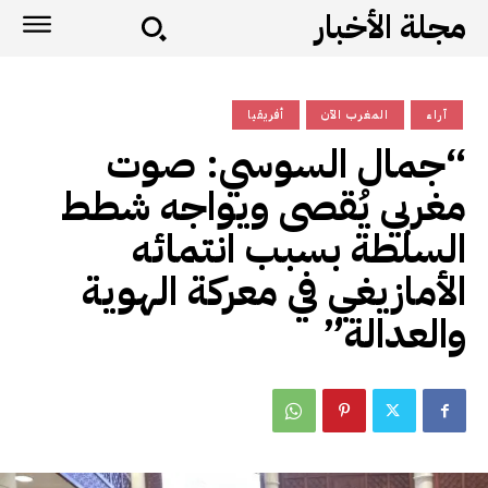
مجلة الأخبار
آراء
المغرب الآن
أفريقيا
“جمال السوسي: صوت
مغربي يُقصى ويواجه شطط
السلطة بسبب انتمائه
الأمازيغي في معركة الهوية
والعدالة”