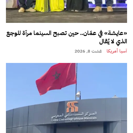
«عايشة» في عمّان.. حين تصبح السينما مرآة للوجع
الذي لا يُقال
آسيا أمريكا
غشت 8, 2026