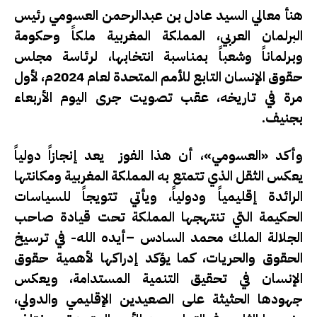
هنأ معالي السيد عادل بن عبدالرحمن العسومي رئيس
البرلمان العربي، المملكة المغربية ملكاً وحكومة
وبرلماناً وشعباً بمناسبة انتخابها، لرئاسة مجلس
حقوق الإنسان التابع للأمم المتحدة لعام 2024م، لأول
مرة في تاريخه، عقب تصويت جرى اليوم الأربعاء
بجنيف.
وأكد «العسومي»، أن هذا الفوز يعد إنجازاً دولياً
يعكس الثقل الذي تتمتع به المملكة المغربية ومكانتها
الرائدة إقليمياً ودولياً، ويأتي تتويجاً للسياسات
الحكيمة التي تنتهجها المملكة تحت قيادة صاحب
الجلالة الملك محمد السادس –أيده الله- في ترسيخ
الحقوق والحريات، كما يؤكد إدراكها لأهمية حقوق
الإنسان في تحقيق التنمية المستدامة، ويعكس
جهودها الحثيثة على الصعيدين الإقليمي والدولي،