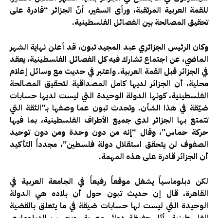
للقمة العربية المرتقبة، ورأى السفير، أنّ الجزائر “قادرة على
تحقيق المصالحة بين الفصائل الفلسطينية.
وكان الرئيس الجزائري عبد المجيد تبون، قد أعلن نهاية الشهر
الماضي، عن اجتماع تشارك فيه كل الفصائل الفلسطينية، يعقد
في الجزائر قبل القمة العربية. واعتبر في حديث مع وسائل إعلام
محلية، أن الجزائر لديها كامل المصداقية لتحقيق المصالحة
الفلسطينية، كونها الدولة الوحيدة التي ليست لديها حسابات
ضيّقة في هذا الشأن. وتحدث تبون عما وصفها بـ”الثقة التي
تتمتع بها الجزائر لدى جميع الأطراف الفلسطينية، بما فيها
حركة حماس”، وقال “إنه من دون وحدة ومن دون توحيد
الصفوف لن يتحقق استقلال دولة فلسطين”، مجدداً التأكيد
أن الجزائر قادرة على هذه المهمة.
لكن دبلوماسياً يشغل موقعاً رفيعاً في الجامعة العربية في
القاهرة، قال إن حديث تبون حول أن بلاده هي الدولة
الوحيدة التي ليست لها حسابات ضيقة في ما يتعلق بالقضية