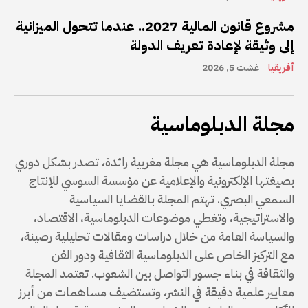
مشروع قانون المالية 2027.. عندما تتحول الميزانية
إلى وثيقة لإعادة تعريف الدولة
أفريقيا
غشت 5, 2026
مجلة الدبلوماسية
مجلة الدبلوماسية هي مجلة مغربية رائدة، تصدر بشكل دوري
بصيغتها الإلكترونية والإعلامية عن مؤسسة السوسي للإنتاج
السمعي البصري. تهتم المجلة بالقضايا السياسية
والاستراتيجية، وتغطي موضوعات الدبلوماسية، الاقتصاد،
والسياسة العامة من خلال دراسات ومقالات تحليلية رصينة،
مع التركيز الخاص على الدبلوماسية الثقافية ودور الفن
والثقافة في بناء جسور التواصل بين الشعوب. تعتمد المجلة
معايير علمية دقيقة في النشر، وتستضيف مساهمات من أبرز