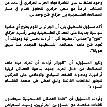
وجود تحفظات لدى القاهرة تجاه الحراك الجزائري في عدد من
الملفات، تزامناً مع سعي جزائري لتحقيق تقدّم في مسار
المصالحة الفلسطينية بين حركتي فتح وحماس.
أكد مسؤول فلسطيني بارز، أن الجزائر لن تقوم بطرح أي مبادرة
سياسية جديدة على الفصائل الفلسطينية وعلى رأسهم حركتي
“فتح” و”حماس”، مضيفا أنها ” أرادت بحسن نية وموقف أن
تُعيد فتح ملف المصالحة الفلسطينية المجمد منذ شهور
طويلة”.
وتابع المسؤول: أن “الجزائر أرادت أن تحرك مياه ملف
المصالحة من خلال تحرك جديد بدعوة الفصائل لزيارة
أراضيها، ومحاولة الضغط السياسي والإعلامي على الحركتين
لتجاوز الخلافات القائمة والتي تعطل طي صفحة الانقسام
السوداء”.
وأردف المسؤول أن “قادة الفصائل الفلسطينية سيعقدون
لقاءات منفصلة مع المسؤولين الجزائريين، وسيتم استعراض