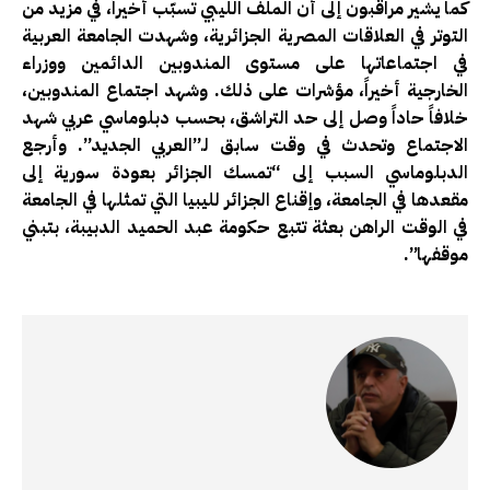
كما يشير مراقبون إلى أن الملف الليبي تسبّب أخيراً، في مزيد من
التوتر في العلاقات المصرية الجزائرية، وشهدت الجامعة العربية
في اجتماعاتها على مستوى المندوبين الدائمين ووزراء
الخارجية أخيراً، مؤشرات على ذلك. وشهد اجتماع المندوبين،
خلافاً حاداً وصل إلى حد التراشق، بحسب دبلوماسي عربي شهد
الاجتماع وتحدث في وقت سابق لـ”العربي الجديد”. وأرجع
الدبلوماسي السبب إلى “تمسك الجزائر بعودة سورية إلى
مقعدها في الجامعة، وإقناع الجزائر لليبيا التي تمثلها في الجامعة
في الوقت الراهن بعثة تتبع حكومة عبد الحميد الدبيبة، بتبني
موقفها”.