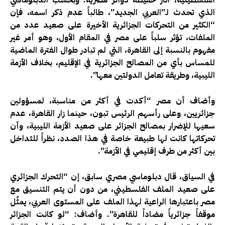
الفلسطينية، أثار حفيظة دوائر مصرية. وبحسب الدبلوماسي
الذي تحدث لـ”العربي الجديد”، طالباً عدم ذكر اسمه، فإن
“الكثير من التحركات الجزائرية الأخيرة على صعيد عدد من
الملفات، تؤثر سلباً على مصر في المقام الأول، وهو أمر غير
مفهوم بالنسبة إلى القاهرة، التي لم تبادر طوال الفترة الماضية
للمساس بأي من المصالح الجزائرية في الإقليم، بخلاف الأزمة
الليبية، وطريقة تعامل الدولتين معها”.
وأضاف أن مصر “أكدت في أكثر من مناسبة، لمسؤولين
جزائريين، وعلى رأسهم الرئيس تبون، حينما زار القاهرة، عدم
سعيها للإضرار بمصالح الجزائر على صعيد الأزمة الليبية، وأن
تحركاتها كانت لها طبيعة خاصة في هذا الصدد، نظراً للتداخل
بين أكثر من طرف إقليمي في الأزمة”.
في السياق، قال دبلوماسي مصري سابق، إن “التحرك الجزائري
على صعيد الملف الفلسطيني، من دون أن يتم التنسيق مع
مصر باعتبارها الراعية لهذا الملف على المستوى العربي، يمثّل
موقفاً جزائرياً مضاداً للقاهرة”. وأضاف: “لو كانت الجزائر