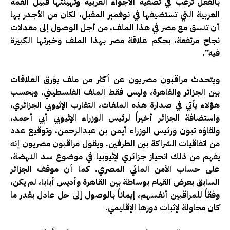
بالفعل ترغب في تصفية الأجواء العربية وتهيئتها قبيل القمة
العربية التي تستضيفها في نوفمبر المقبل، لكان من الأجدر بها
أن تنسق مع مصر في هذا الملف، من أجل الوصول إلى معدلات
نجاح مرتفعة، بحكم علاقة مصر بهذا الملف وخبرتها الكبيرة
فيه”.
ويتحدث مراقبون مصريون عن أكثر من ملف يؤرق العلاقات
بين الجزائر والقاهرة، وليس فقط الملف الفلسطيني. وبحسب
هؤلاء يأتي في صدارة هذه الملفات، التقارب الإثيوبي الجزائري،
واستضافة الجزائر أخيراً لرئيس الوزراء الإثيوبي أبي أحمد،
ولقاؤه تبون ورئيس الوزراء أيمن بن عبدالرحمن، وتوقيع عدد
من اتفاقيات الشراكة بين الطرفين. ويقول مراقبون مصريون إنه
يفهم من ذلك انحياز جزائري لإثيوبيا في موضوع سد النهضة،
على حساب الأمن المائي المصري. كما أن موقف الجزائر
السابق بعرض القيام بوساطة بين القاهرة وأديس أبابا، لم يكن،
وفقاً للمراقبين أنفسهم، إيماناً بالوصول إلى حل عادل بقدر ما
كان محاولة لإثبات دورها الإقليمي.