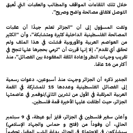
خلال تلك اللقاءات المواقف والمطالب والعقبات التي تُعيق
التوصل لاتفاق مصالحة واضح وصريح”.
ولفت المسؤول إلى أن “الجزائر تعلم جيدًا أن عقبات
المصالحة الفلسطينية الداخلية كثيرة ومتشابكة”، وأن “الكثير
من العواصم العربية والأوروبية فشلت في هذا الملف ولم
تحقق أي تقدم”، إلا إنها قررت أن “ترمي بحجرها علها تنجح في
تقريب وجهات النظر وإعادة الثقة المفقودة بين الفصائل”، منذ
أكثر من 16 عامًا.
الجدير ذكره أن الجزائر وجهت منذ أسبوعين، دعوات رسمية
إلى الفصائل الفلسطينية وعددها 15 للمشاركة في القمة
العربية المرتقبة في الأول من تشرين الثاني/نوفمبر في عاصمتها
الجزائر، حيث أطلقت عليها الأخيرة قمة فلسطين.
وأعلن سفير فلسطين في الجزائر، فايز أبو عيطة، في 9 سبتمبر
الحالي، أن وفوداً من (فتح و حماس والجهاد الإسلامي)
سيشاركون في الاجتماع في الجزائر بداية الشهر المقبل تحضيراً