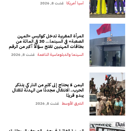
آسيا أمريكا
غشت 8, 2026
المرأة المغربية تدخل كواليس «المهن
الصعبة» في السينما… 30 في المائة من
بطاقات المهنيين تفتح سؤالاً أكبر من الرقم
السينما والدبلوماسية الناعمة
غشت 8, 2026
اليمن لا يحتاج إلى كثير من النار كي يتذكر
الحرب.. الانتقال مجددًا من الهدنة للقتال
يبدو قريبًا
الشرق الأوسط
غشت 8, 2026