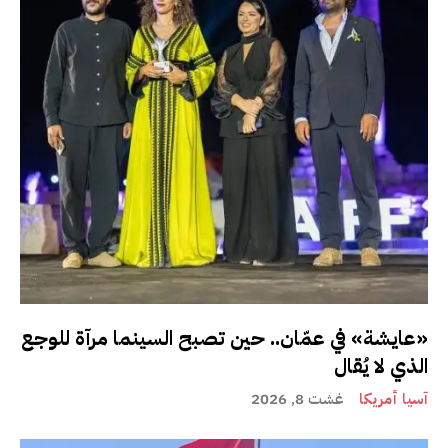
«عايشة» في عمّان.. حين تصبح السينما مرآة للوجع
الذي لا يُقال
آسيا أمريكا
غشت 8, 2026