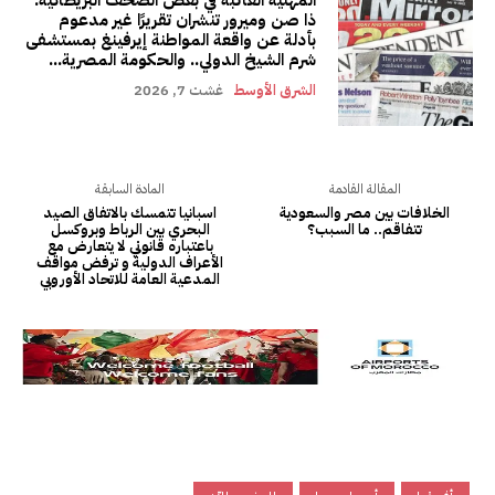
المهنية الغائبة في بعض الصحف البريطانية:
ذا صن وميرور تنشران تقريرًا غير مدعوم
بأدلة عن واقعة المواطنة إيرفينغ بمستشفى
شرم الشيخ الدولي.. والحكومة المصرية...
الشرق الأوسط
غشت 7, 2026
المقالة القادمة
المادة السابقة
الخلافات بين مصر والسعودية
اسبانيا تتمسك بالاتفاق الصيد
تتفاقم.. ما السبب؟
البحري بين الرباط وبروكسل
باعتباره قانوني لا يتعارض مع
الأعراف الدولية و ترفض مواقف
المدعية العامة للاتحاد الأوروبي