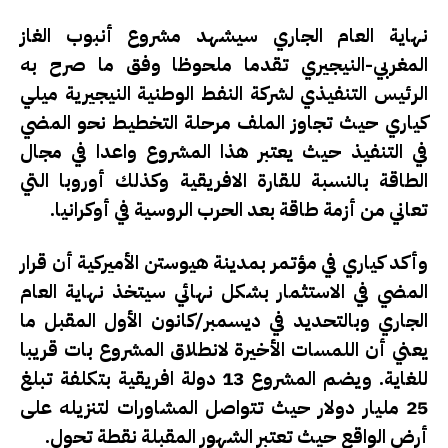
نهاية العام الجاري سيشهد مشروع أنبوب الغاز
المغربي-النيجيري تقدما ملحوظا وفق ما صرح به
الرئيس التنفيذي لشركة النفط الوطنية النيجيرية ميلي
كياري حيث تجاوز الملف مرحلة التخطيط نحو المضي
في التنفيذ حيث يعتبر هذا المشروع واعدا في مجال
الطاقة بالنسبة للقارة الافريقية وكذلك أوروبا التي
تعاني من أزمة طاقة بعد الحرب الروسية في أوكرانيا.
وأكد كياري في مؤتمر بمدينة هيوستن الأميركية أن قرار
المضي في الاستثمار بشكل نهائي سيتخذ نهاية العام
الجاري وبالتحديد في ديسمبر/كانون الأول المقبل ما
يعني أن اللمسات الأخيرة لانطلاق المشروع بات قريبا
للغاية. ويضم المشروع 13 دولة افريقية بتكلفة تبلغ
25 مليار دولار حيث تتواصل المشاورات لتنزيله على
أرض الواقع حيث تعتبر الشهور المقبلة نقطة تحول.