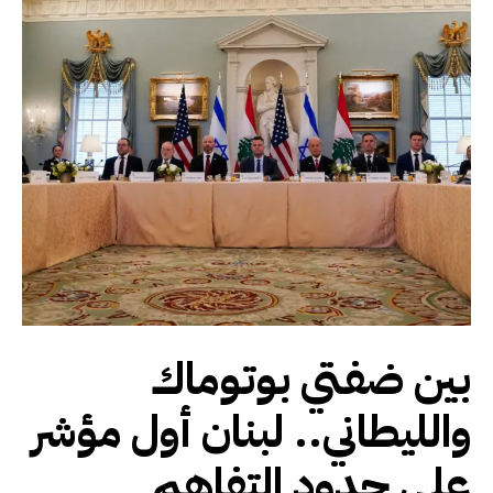
بين ضفتي بوتوماك
والليطاني.. لبنان أول مؤشر
على حدود التفاهم