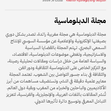
السينما والدبلوماسية الناعمة
غشت 8, 2026
مجلة الدبلوماسية
مجلة الدبلوماسية هي مجلة مغربية رائدة، تصدر بشكل دوري
بصيغتها الإلكترونية والإعلامية عن مؤسسة السوسي للإنتاج
السمعي البصري. تهتم المجلة بالقضايا السياسية
والاستراتيجية، وتغطي موضوعات الدبلوماسية، الاقتصاد،
والسياسة العامة من خلال دراسات ومقالات تحليلية رصينة،
مع التركيز الخاص على الدبلوماسية الثقافية ودور الفن
والثقافة في بناء جسور التواصل بين الشعوب. تعتمد المجلة
معايير علمية دقيقة في النشر، وتستضيف مساهمات من أبرز
الأكاديميين والباحثين والخبراء من المغرب وبقية دول العالم.
تُنشر المقالات باللغات العربية، والإنجليزية، والفرنسية، لتعزيز
التبادل المعرفي وتوسيع دائرة تأثيرها الدولي.