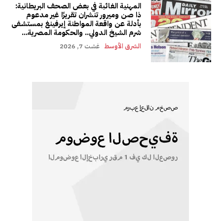
المهنية الغائبة في بعض الصحف البريطانية:
ذا صن وميرور تنشران تقريرًا غير مدعوم
بأدلة عن واقعة المواطنة إيرفينغ بمستشفى
شرم الشيخ الدولي.. والحكومة المصرية...
الشرق الأوسط
غشت 7, 2026