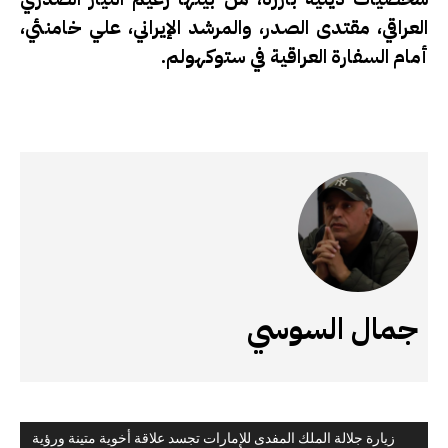
العراقي، مقتدى الصدر، والمرشد الإيراني، علي خامنئي،
أمام السفارة العراقية في ستوكهولم.
جمال السوسي
زيارة جلالة الملك المفدى للإمارات تجسد علاقة أخوية متينة ورؤية