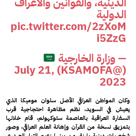
الدينية، والقوانين والأعراف
الدولية
pic.twitter.com/2zXoM
i5ZzG
— وزارة الخارجية
July 21,
(@KSAMOFA)
2023
وكان المواطن العراقي الأصل سلوان موميكا الذي
يعيش في السويد، نظم مظاهرة احتجاجية قرب
السفارة العراقية بالعاصمة ستوكهولم، قام خلالها
بتمزيق نسخة من القرآن وإهانة العلم العراقي، وصور
شخصيات دينية بارزة، من بينها زعيم التيار الصدري