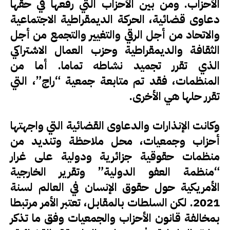
الأحزاب. ومن بين الأحزاب التي رفعها في حقها
دعاوى قضائية، الحركة الديمقراطية الاجتماعية
والاتحاد من أجل الرقي والتغيير والتجمع من أجل
الثقافة والديمقراطية وحزب العمال الاشتراكي
الذي تقرر تجميد نشاطه تماما. أما من
المنظمات، فقد تم متابعة جمعية “راج”، التي
تقرر حلها هي الأخرى.
وكانت الإنذارات والدعاوى القضائية التي واجهتها
أحزاب وجمعيات، محل ملاحظة وتنديد من
منظمات حقوقية جزائرية ودولية على غرار
“منظمة العفو الدولية” وتقرير الخارجية
الأمريكية حول حقوق الإنسان في العالم لسنة
2021. لكن السلطات بالمقابل، تعتبر الأمر مرتبطا
بمخالفة قانون الأحزاب والجمعيات وفق ما تذكر