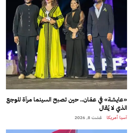
«عايشة» في عمّان.. حين تصبح السينما مرآة للوجع
الذي لا يُقال
آسيا أمريكا
غشت 8, 2026