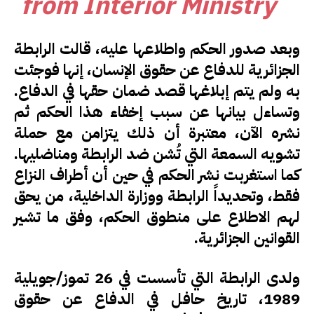
from Interior Ministry
وبعد صدور الحكم واطلاعها عليه، قالت الرابطة
الجزائرية للدفاع عن حقوق الإنسان، إنها فوجئت
به ولم يتم إبلاغها قصد ضمان حقها في الدفاع.
وتساءل بيانها عن سبب إخفاء هذا الحكم ثم
نشره الآن، معتبرة أن ذلك يتزامن مع حملة
تشويه السمعة التي تُشن ضد الرابطة ومناضليها.
كما استغربت نشر الحكم في حين أن أطراف النزاع
فقط، وتحديداً الرابطة ووزارة الداخلية، من يحق
لهم الاطلاع على منطوق الحكم، وفق ما تشير
القوانين الجزائرية.
ولدى الرابطة التي تأسست في 26 تموز/جويلية
1989، تاريخ حافل في الدفاع عن حقوق