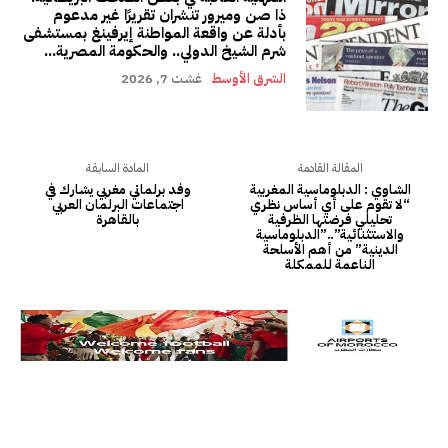
ذا صن وميرور تنشران تقريرًا غير مدعوم
بأدلة عن واقعة المواطنة إيرفينغ بمستشفى
شرم الشيخ الدولي.. والحكومة المصرية...
الشرق الأوسط
غشت 7, 2026
المقالة القادمة
المادة السابقة
الشاوي : الدبلوماسية المغربية
وفد برلماني مغربي يشارك في
“لا تقوم على أي أساس نظري
اجتماعات البرلمان العربي
تحليلي فرضتها الظرفية
بالقاهرة
والاستثنائية”..”الدبلوماسية
الدينية” من أهم الأسلحة
الناعمة للممكلة