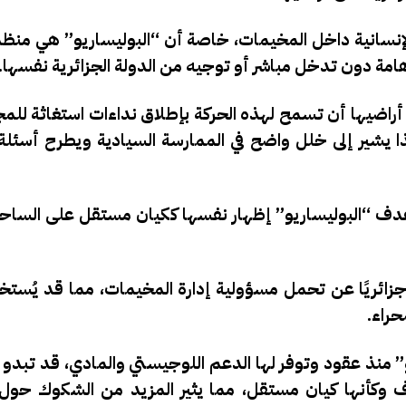
 الإنسانية داخل المخيمات، خاصة أن “البوليساريو” هي منظم
امة دون تدخل مباشر أو توجيه من الدولة الجزائرية نفسها.
راضيها أن تسمح لهذه الحركة بإطلاق نداءات استغاثة للمج
 يشير إلى خلل واضح في الممارسة السيادية ويطرح أسئل
دف “البوليساريو” إظهار نفسها ككيان مستقل على الساحة 
ئريًا عن تحمل مسؤولية إدارة المخيمات، مما قد يُستخد
حراء.
و” منذ عقود وتوفر لها الدعم اللوجيستي والمادي، قد تبدو
ف وكأنها كيان مستقل، مما يثير المزيد من الشكوك حول د