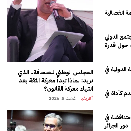
ة انفصالية
تمع الدولي
ة حول قدرة
الدولية في
المجلس الوطني للصحافة.. الذي
نريد: لماذا تبدأ معركة الثقة بعد
انتهاء معركة القانون؟
م كأداة في
أفريقيا
غشت 5, 2026
 متناقضة في
ور الجزائر