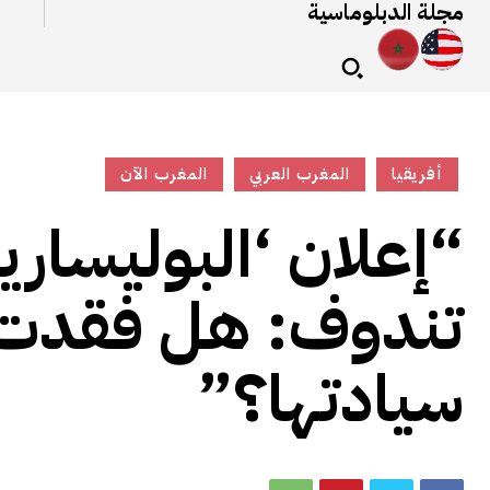
مجلة الدبلوماسية
أفريقيا
المغرب العربي
المغرب الآن
“إعلان ‘البوليساري
تندوف: هل فقدت ا
سيادتها؟”