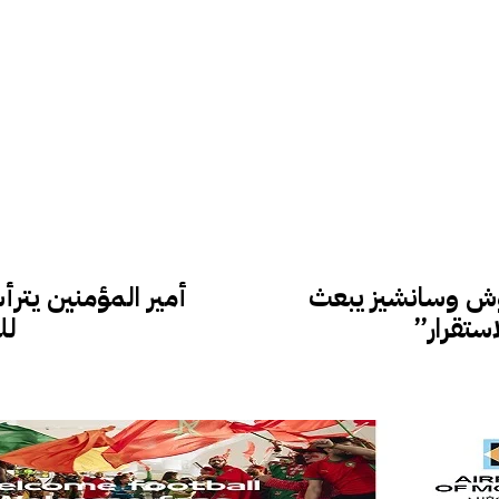
خنوش وسانشيز يبعث
أمير المؤمنين يترأ
ستقرار”
لل