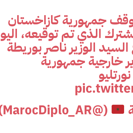
وقف جمهورية كازاخستان
مشترك الذي تم توقيعه، اليو
 السيد الوزير ناصر بوريطة
ير خارجية جمهورية
ورتليو
pic.twit
ة
(@MarocDiplo_AR)