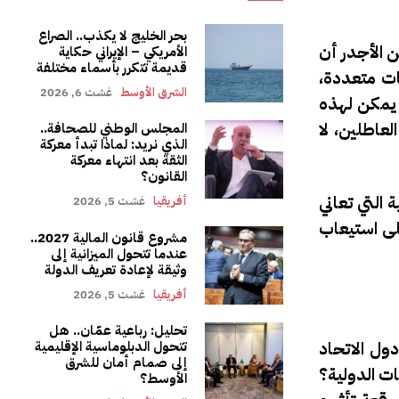
بحر الخليج لا يكذب.. الصراع
 الأجدر أن
الأمريكي – الإيراني حكاية
قديمة تتكرر بأسماء مختلفة
ات متعددة،
الشرق الأوسط
غشت 6, 2026
 يمكن لهذه
عاطلين، لا
المجلس الوطني للصحافة..
الذي نريد: لماذا تبدأ معركة
الثقة بعد انتهاء معركة
القانون؟
 التي تعاني
أفريقيا
غشت 5, 2026
لى استيعاب
مشروع قانون المالية 2027..
عندما تتحول الميزانية إلى
وثيقة لإعادة تعريف الدولة
أفريقيا
غشت 5, 2026
تحليل: رباعية عمّان.. هل
دول الاتحاد
تتحول الدبلوماسية الإقليمية
إلى صمام أمان للشرق
ت الدولية؟
الأوسط؟