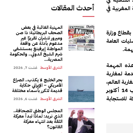
أحدث المقالات
المغربية في
المهنية الغائبة في بعض
بقطاع وزارة
الصحف البريطانية: ذا صن
وميرور تنشران تقريرًا غير
حلتيْن للقنصليات العامة
مدعوم بأدلة عن واقعة
همة.
المواطنة إيرفينغ بمستشفى
شرم الشيخ الدولي.. والحكومة
المصرية...
هذه المهمة
الشرق الأوسط
غشت 7, 2026
دمة لمغاربة
بحر الخليج لا يكذب.. الصراع
ربة العالم،
الأمريكي – الإيراني حكاية
تنزيلا لتعليمات الملك محمد السادس في العديد من الخطابات السامية، ولا سيما في خطاب العرش لسنة 2015 وخطاب 14 أكتوبر
قديمة تتكرر بأسماء مختلفة
 للاستجابة
الشرق الأوسط
غشت 6, 2026
المجلس الوطني للصحافة..
الذي نريد: لماذا تبدأ معركة
الثقة بعد انتهاء معركة
القانون؟