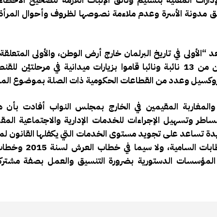
بيق مدونة الأسرة وعدم ملاءمة نصوصها لظروف وأحوال المرأة 
 “الأولى في تاريخ البرلمان خارج أرض الوطن، والأولى المتعلقة 
الخارجية”، كاشفة أن أعضاء المهمة الاستطلاعية المكوّنين من 13 نائبة ونائبا قاموا بزيارات ميدانية في مر
وبروكسيل وعدد من القطاعات الحكومية ذات الصلة بموضوع الم
 والمغاربة المقيمين في الخارج بمجلس النواب أفادت بأن 
اطر وتسهيل الإجراءات للخدمات الإدارية والاجتماعية المق
تساعد على تجويد مستوى الخدمات التي يكفلها القانون لمغا
أو المؤسسات الدستورية بضرورة التنسيق والعمل بصفة مشتركة