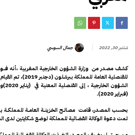
جمال السوسي
شتنبر 30, 2022
كشف مصدر من وزارة الشؤون الخارجية المغربية ،أنه فـــور
للقنصلية العامة لل
الشؤ
(فبراير 2020).
بحسب المصدر، قامت مصالــح الخزينــة العامــة للمملكــة ب
تمت دعوة الوكالة القضائية للمملكة لوضع شكايتين لدى الم
من جهتها ، يضيف المصدر اتخـــذت الوكالة القضائية للمملكة 