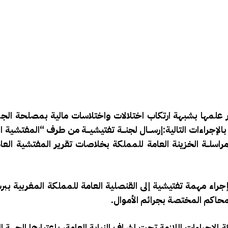
 علمها بشبهة ارتكاب اختلالات واختلاسات مالية بمصلحة الجوا
مملكة ببرشلون (دجنبر 2019)، تم القيام بالإجراءات التالية:إرســـال لجنـــة تفتيشيـــة من طرف “المف
ون الخارجية ، إلى القنصلية المعنية في (يناير 2020)ومراسلــة الخزينة العامة للمملكة بخلاصات تقرير المفتش
إجراء مهمة تفتيشية إلى القنصلية العامة للمملكة المغربية بب
حاكم المختصة بجرائم الأموال.
الإجراءات اللازمة تحت إشراف النيابة العامة، باعتبارها الجهة 