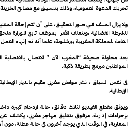
تحريك الدعوة العمومية، وذلك بتنسيــق مع مصالح الخزينة ال
ولا يزال الملــف فــي طــور التحقيــق، على أن تتم إحالة الم
للشرطة القضائية ،وبتعلف الأمر بموظف تابع للوزارة ملحق 
العامة للمملكة المغربية ببرشلونة، علما أنه تم إنهاء العم
بعد محاولة صحيفة “المغرب الآن ” الاتصال بالقنصلية ال
المواطنين مبرمج بطريقة ذكية.
في نفس السياق ، نشر مواطن مغربي مقيم بالديار الإيطالية
الإيطالية.
ويوثق مقطع الفيديو لثلاث دقائق، حالة ازدحام كبيرة داخل
بإجراءات إدارية، مرفوق بتعليق مهاجر مغربي، يكشف عن 
المغاربة، في الوقت الذي يوجد آخرون في حالة عطلة، دون أ