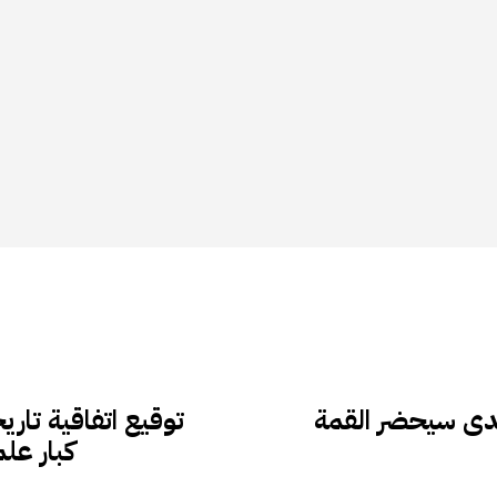
فدى سيحضر القمة
توقيع اتفاقية تار
كبار عل