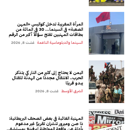
المرأة المغربية تدخل كواليس «المهن
الصعبة» في السينما… 30 في المائة من
بطاقات المهنيين تفتح سؤالاً أكبر من الرقم
السينما والدبلوماسية الناعمة
غشت 8, 2026
اليمن لا يحتاج إلى كثير من النار كي يتذكر
الحرب.. الانتقال مجددًا من الهدنة للقتال
يبدو قريبًا
الشرق الأوسط
غشت 8, 2026
المهنية الغائبة في بعض الصحف البريطانية:
ذا صن وميرور تنشران تقريرًا غير مدعوم
بأدلة عن واقعة المواطنة إيرفينغ بمستشفى