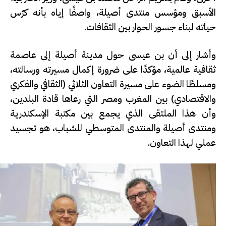
الأسبق ومؤسس منتدى أصيلة، واصفًا إياه بأنه كرّس
حياته لبناء جسور الحوار بين الثقافات.
وأشار إلى أن بن عيسى حول مدينة أصيلة إلى عاصمة
ثقافية عالمية، مؤكدًا على ضرورة إكمال مسيرته ورسالته،
ومسلطًا الضوء على مسيرة التعاون الثلاثي (الثقافي والفكري
والاقتصادي) بين المغرب ومصر التي رعاها قادة البلدين،
وأن هذا الملتقى الذي يجمع بين مكتبة الإسكندرية
ومنتدى أصيلة والمنتدى المتوسطي للشباب، هو تجسيد
عملي لهذا التعاون.