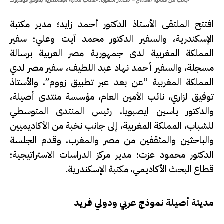
جانب من فعالية الافتتاح – مصدر الصورة: حساب مكتبة الإسكندرية بموقع فيسبوك
افتتح الملتقى الأستاذ الدكتور أحمد زايد؛ مدير مكتبة
الإسكندرية، والسفير الدكتور محمد آيت وعلي؛ سفير
المملكة المغربية لدى جمهورية مصر العربية برسالة
مسجلة، والسفير أحمد نهاد عبد اللطيف، سفير مصر لدي
المملكة المغربية “عن بعد عبر تطبيق زووم”، والأستاذ
توفيق لزاري، نائب الأمين العام، مؤسسة منتدى أصيلة،
والدكتور ياسين ايصبويا، رئيس المنتدى المتوسطي
للشباب، المملكة المغربية، إلى جانب نخبة من الأكاديميين
والباحثين والمثقفين من مصر والمغرب، وقدم الجلسة
الدكتور محمود عزت؛ مدير مركز الدراسات الاستراتيجية؛
قطاع البحث الأكاديمي، مكتبة الإسكندرية.
مدينة أصيلة نموذج عربي ودولي فريد