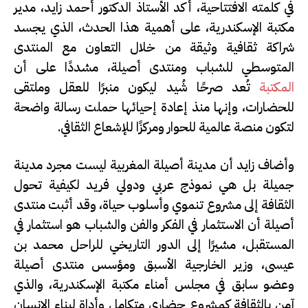
في كلمته الافتتاحية، أكد الأستاذ الدكتور أحمد زايد، مدير
مكتبة الإسكندرية، على أهمية هذا الحدث، الذي يجسد
شراكة ثقافية وثيقة من خلال التعاون مع المنتدى
المتوسطي للشباب ومنتدى أصيلة، مشددًا على أن
المكتبة
تُعد صرحًا شُيد ليكون منبرًا للعقل وملتقى
للحضارات، وإنها منذ إعادة إحيائها حملت رسالة واضحة
لتكون منصة عالمية للحوار ومركزًا للإشعاع الثقافي.
وأضاف زايد أن مدينة أصيلة المغربية ليست مجرد مدينة
جميلة بل هي نموذج عربي ودولي فريد لكيفية تحول
الثقافة إلى مشروع تنموي وأسلوب حياة، وقد أثبت منتدى
أصيلة أن الاستثمار في الفكر والفن والشباب هو استثمار في
المستقبل، مشيرًا إلى الدور التاريخي للراحل محمد بن
عيسى، وزير الخارجية الأسبق ومؤسس منتدى أصيلة
وعضو سابق في مجلس أمناء مكتبة الإسكندرية، والذي
آمن بالثقافة كمشروع حضاري متكامل وأداة لبناء الإنسان