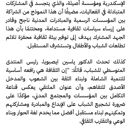
الإسكندرية ومؤسسة أصيلة، والذي يتجسد في المشاركات
المتبادلة في الفعاليات، مضيفًا أن هذا النموذج من الشراكة
بين المؤسسات الرسمية والمبادرات المدنية ناجح وقادر
على إرساء سياسات ثقافية مستدامة، ومختتمًا بأن هذا
الجهد المشترك يهدف إلى توفير بيئة ثقافية محفزة تلائم
تطلعات الشباب والأطفال وتستشرف المستقبل.
كذلك تحدث الدكتور ياسين ايصبويا، رئيس المنتدى
المتوسطي للشباب، قائلًا: “إن الثقافة هي رافعه أساسية
للتنمية الشاملة ولبناء الثقة بين الشعوب والمدخل
الأصدق للتفاهم، وأن عنوان الملتقي يعكس قناعة
التكامل بين المؤسسات والمجتمع المدني، مؤكدًا على
ضرورة تشجيع الشباب على الإبداع والمبادرة ومشاركتهم
وتمكينهم لبناء مستقبل أفضل مما يخدم لغة الحوار وبناء
الوعي والتقارب الثقافي.