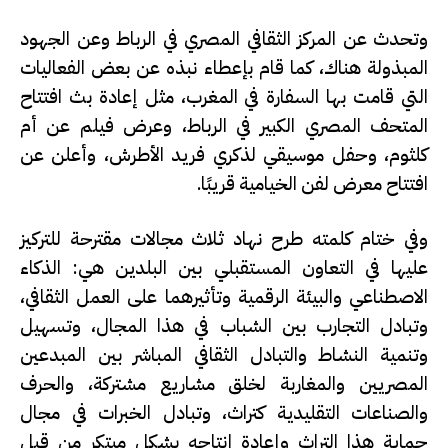
وتحدث عن المركز الثقافي المصري في الرباط وعن الجهود
المبذولة هناك، كما قام بإعطاء نبذه عن بعض الفعاليات
التي قامت بها السفارة في المغرب، مثل إعادة بث افتتاح
المتحف المصري الكبير في الرباط، وعرض فيلم عن أم
كلثوم، وحفل موسيقي لذكري فريد الأطرش، وأعلن عن
افتتاح معرض لفن الخيامية قريبًا.
وفي ختام كلمته طرح نهاد ثلاث مجالات مقترحة للتركيز
عليها في التعاون المستقبلي بين البلدين هي: الذكاء
الاصطناعي والبيئة الرقمية وتأثيرهما على العمل الثقافي،
وتبادل التجارب بين الشباب في هذا المجال، وتسهيل
وتنمية النشاط والتبادل الثقافي المباشر بين المبدعين
المصريين والمغاربة لخلق مشاريع مشتركة، والحرف
والصناعات التقليدية كتراث، وتبادل الخبرات في مجال
حماية هذا التراث وإعادة إنتاجه بشكل مبتكر من قبل