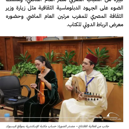
الضوء على الجهود الدبلوماسية الثقافية مثل زيارة وزير
الثقافة المصري للمغرب مرتين العام الماضي وحضوره
معرض الرباط الدولي للكتاب.
جانب من فعالية الافتتاح – مصدر الصورة: حساب مكتبة الإسكندرية بموقع فيسبوك