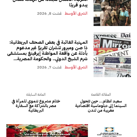
يبدو قريبًا
الشرق الأوسط
غشت 8, 2026
المهنية الغائبة في بعض الصحف البريطانية:
ذا صن وميرور تنشران تقريرًا غير مدعوم
بأدلة عن واقعة المواطنة إيرفينغ بمستشفى
شرم الشيخ الدولي.. والحكومة المصرية...
الشرق الأوسط
غشت 7, 2026
المقالة القادمة
المادة السابقة
سعيد انظام… حين تتحول
ختام مشروع تنموي للمرأة في
السينما إلى دبلوماسية اقتصادية
مصر بالشراكة مع السفارة
مغربية من لندن
البريطانية