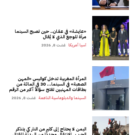
«عايشة» في عمّان.. حين تصبح السينما
مرآة للوجع الذي لا يُقال
آسيا أمريكا
غشت 8, 2026
المرأة المغربية تدخل كواليس «المهن
الصعبة» في السينما… 30 في المائة من
بطاقات المهنيين تفتح سؤالاً أكبر من الرقم
السينما والدبلوماسية الناعمة
غشت 8, 2026
اليمن لا يحتاج إلى كثير من النار كي يتذكر
الحرب.. الانتقال مجددًا من الهدنة للقتال