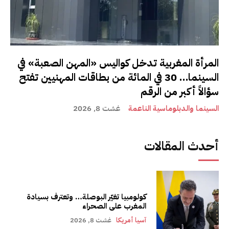
المرأة المغربية تدخل كواليس «المهن الصعبة» في
السينما… 30 في المائة من بطاقات المهنيين تفتح
سؤالاً أكبر من الرقم
السينما والدبلوماسية الناعمة
غشت 8, 2026
أحدث المقالات
كولومبيا تغيّر البوصلة… وتعترف بسيادة
المغرب على الصحراء
آسيا أمريكا
غشت 8, 2026