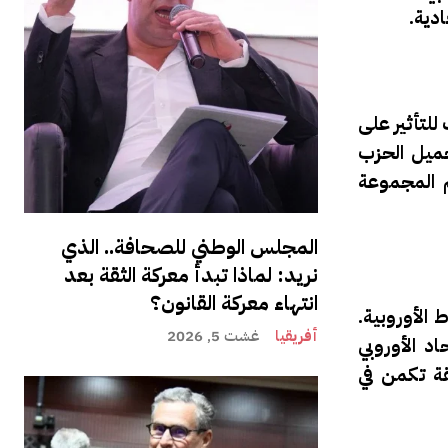
دية.
للتأثير على
حميل الحزب
م المجموعة
المجلس الوطني للصحافة.. الذي
نريد: لماذا تبدأ معركة الثقة بعد
انتهاء معركة القانون؟
 الأوروبية.
أفريقيا
غشت 5, 2026
د الأوروبي
قة تكمن في