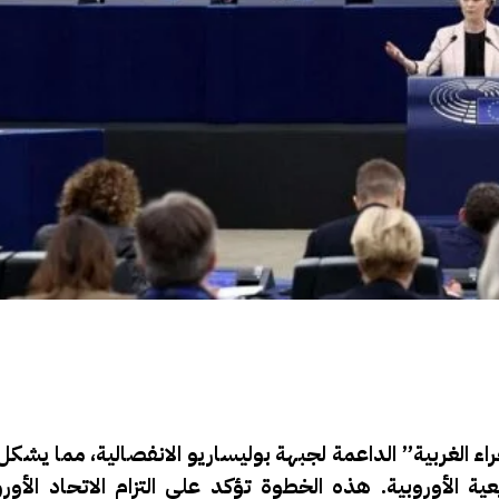
ء الغربية” الداعمة لجبهة بوليساريو الانفصالية، مما يشكل
ية الأوروبية. هذه الخطوة تؤكد على التزام الاتحاد الأورو