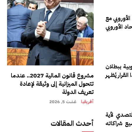
الأوروبي مع
اد الأوروبي
وبية ببطلان
لقرار يُظهر
مشروع قانون المالية 2027.. عندما
تتحول الميزانية إلى وثيقة لإعادة
تعريف الدولة
أفريقيا
غشت 5, 2026
لتصدي لأية
أحدث المقالات
ع شراكاته