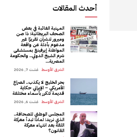
أحدث المقالات
المهنية الغائبة في بعض
الصحف البريطانية: ذا صن
وميرور تنشران تقريرًا غير
مدعوم بأدلة عن واقعة
المواطنة إيرفينغ بمستشفى
شرم الشيخ الدولي.. والحكومة
المصرية...
الشرق الأوسط
غشت 7, 2026
بحر الخليج لا يكذب.. الصراع
الأمريكي – الإيراني حكاية
قديمة تتكرر بأسماء مختلفة
الشرق الأوسط
غشت 6, 2026
المجلس الوطني للصحافة..
الذي نريد: لماذا تبدأ معركة
الثقة بعد انتهاء معركة
القانون؟