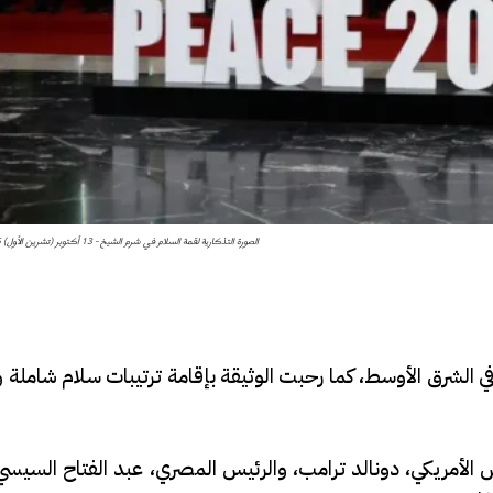
الصورة التذكارية لقمة السلام في شرم الشيخ - 13 أكتوبر (تشرين الأول) 2025 - مصدر الصورة: رويترز
في الشرق الأوسط، كما رحبت الوثيقة بإقامة ترتيبات سلام شاملة 
لأمريكي، دونالد ترامب، والرئيس المصري، عبد الفتاح السيسي،