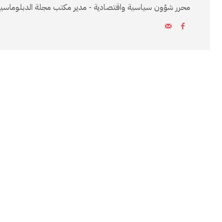
محرر شؤون سياسية واقتصادية - مدير مكتب مجلة الدبلوماسية ا