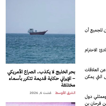
ن للجميع أن
دئ الاحترام
عن العلاقات
بحر الخليج لا يكذب.. الصراع الأمريكي
سس التي يمكن
– الإيراني حكاية قديمة تتكرر بأسماء
مختلفة
الشرق الأوسط
غشت 6, 2026
الرئيس المصري عبد الفتاح السيسي، بحضور 31 من قادة وممثلي دول
بن فرحان بن