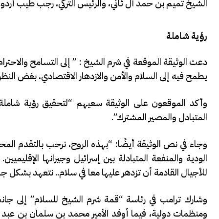
الشيخ تميم بن حمد آل ثاني، والرئيس التركي، رجب طيب أردو
رؤية شاملة
دعت الوثيقة الموقعة في شرم الشيخ : ” إلى التسامح والاحتر
يطمح فيه إلى السلام والأمن والازدهار الاقتصادي، بغض النظر 
وأكد الموقعون على الوثيقة سعيهم “لتحقيق رؤية شاملة للس
المتبادل والمصير المشترك”.
وجاء في نص الوثيقة أيضًا: “بهذه الروح، نرحب بالتقدم المح
الودية والمنفعة المتبادلة بين إسرائيل وجيرانها الإقليميين
للأجيال القادمة أن تزدهر عليها معا في سلام.. نتعهد بشكل
ومنظمات دولية، فيما أوفد الأمير محمد بن سلمان بن عبد ا