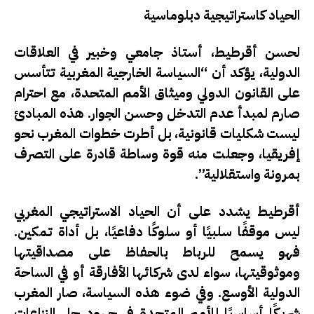
الحياد كاستراتيجية دبلوماسية
لحسن أقرطيط، أستاذ جامعي وخبير في العلاقات
الدولية، يؤكد أن “السياسة الخارجية المغربية تتأسس
على القانون الدولي وميثاق الأمم المتحدة، مع احترام
صارم لمبدأ عدم التدخل وحسن الجوار. هذه المبادئ
ليست شكليات قانونية، بل أطرت خطوات المغرب نحو
إفريقيا، وجعلت منه قوة وساطة قادرة على التصرف
بمرونة واستقلالية”.
أقرطيط يشدد على أن الحياد الاستراتيجي المغربي
ليس موقفًا سلبيًا أو سلوكًا دفاعيًا، بل أداة تمكين.
فهو يسمح للرباط بالحفاظ على مصداقيتها
وموثوقيتها، سواء لدى شركائها الأفارقة أو في الساحة
الدولية الأوسع. وفي ضوء هذه السياسة، صار المغرب
شريكًا أساسيًا للأمم المتحدة في جهود حل النزاعات