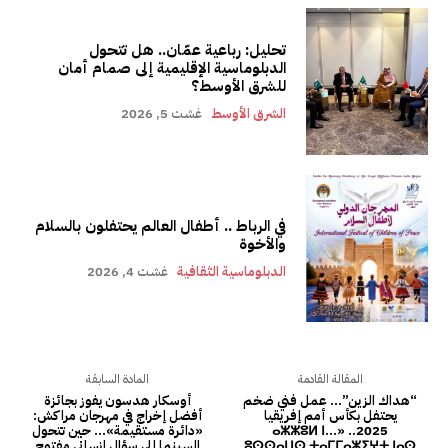
تحليل: رباعية عمّان.. هل تتحول
الدبلوماسية الإقليمية إلى صمام أمان
للشرق الأوسط؟
الشرق الأوسط
غشت 5, 2026
في الرباط .. أطفال العالم يحتفلون بالسلام
والأخوة
الدبلوماسية الثقافية
غشت 4, 2026
المقالة القادمة
المادة السابقة
“هداك الزين”… عمل فني ضخم
أوسكار هدسون يفوز بجائزة
يحتفل بكأس أمم إفريقيا
أفضل إخراج في مهرجان مراكش:
2025.. «ⴰⵣⵣⵓⵍ ⵏ…
«دائرة مستقيمة»… حين تتحول
ⵓⵙⵙⴰⵡⵙ ⵜⴰⵎⵎⴰⵣⵉⵖⵜ ⵏⴰⵙ
السينما إلى سؤال إنساني مفتوح