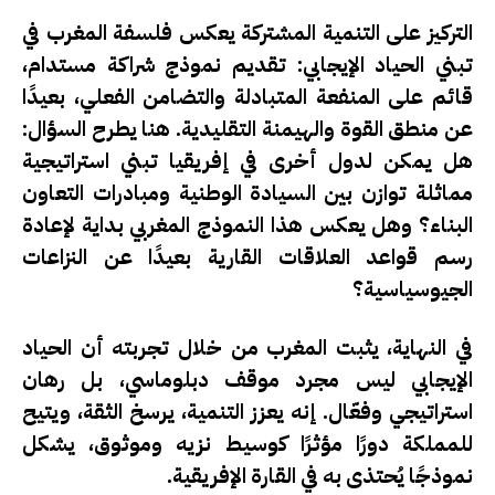
التركيز على التنمية المشتركة يعكس فلسفة المغرب في
تبني الحياد الإيجابي: تقديم نموذج شراكة مستدام،
قائم على المنفعة المتبادلة والتضامن الفعلي، بعيدًا
عن منطق القوة والهيمنة التقليدية. هنا يطرح السؤال:
هل يمكن لدول أخرى في إفريقيا تبني استراتيجية
مماثلة توازن بين السيادة الوطنية ومبادرات التعاون
البناء؟ وهل يعكس هذا النموذج المغربي بداية لإعادة
رسم قواعد العلاقات القارية بعيدًا عن النزاعات
الجيوسياسية؟
في النهاية، يثبت المغرب من خلال تجربته أن الحياد
الإيجابي ليس مجرد موقف دبلوماسي، بل رهان
استراتيجي وفعّال. إنه يعزز التنمية، يرسخ الثقة، ويتيح
للمملكة دورًا مؤثرًا كوسيط نزيه وموثوق، يشكل
نموذجًا يُحتذى به في القارة الإفريقية.