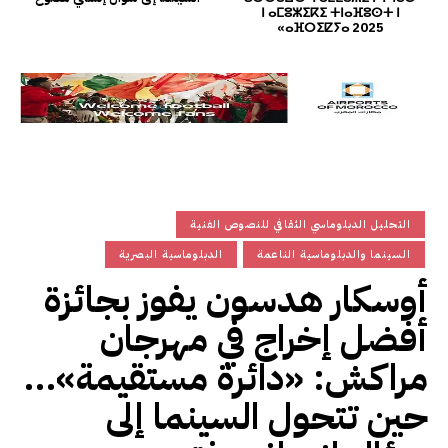
ⵏ ⴰⵎⵓⵣⵉⴽⵉ ⵜⵏⴰⴼⵓⵙⵜ ⵏ
ⴰⴼⵔⵉⵇⵢⴰ 2025»