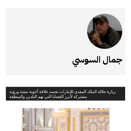
جمال السوسي
زيارة جلالة الملك المفدى للإمارات تجسد علاقة أخوية متينة ورؤية
مشتركة لأبرز القضايا التي تهم البلدين والمنطقة