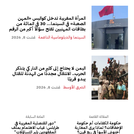
المرأة المغربية تدخل كواليس «المهن
الصعبة» في السينما… 30 في المائة من
بطاقات المهنيين تفتح سؤالاً أكبر من الرقم
السينما والدبلوماسية الناعمة
غشت 8, 2026
اليمن لا يحتاج إلى كثير من النار كي يتذكر
الحرب.. الانتقال مجددًا من الهدنة للقتال
يبدو قريبًا
الشرق الأوسط
غشت 8, 2026
المقالة القادمة
المادة السابقة
حكومة الكفاءات أم حكومة
“دور القنصلية المغربية في
الإخفاقات؟ لماذا يرى المغاربة
طرابلس: غياب الاهتمام بملف
أخنوش الأسوأ في ربع قرن؟
المفقودين يثير التساؤلات”