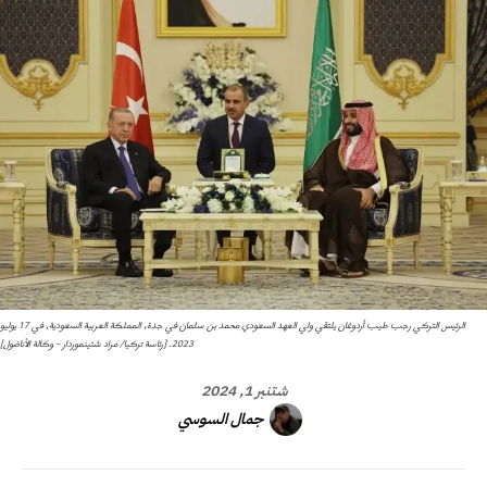
الرئيس التركي رجب طيب أردوغان يلتقي ولي العهد السعودي محمد بن سلمان في جدة، المملكة العربية السعودية، في 17 يوليو
2023. [رئاسة تركيا/ مراد شتينموردار – وكالة الأناضول]
شتنبر 1, 2024
جمال السوسي