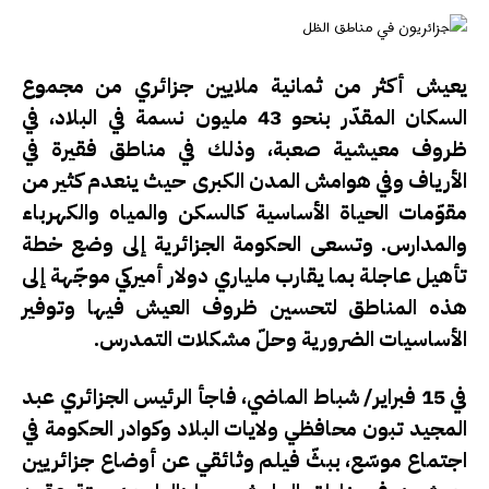
يعيش أكثر من ثمانية ملايين جزائري من مجموع
السكان المقدّر بنحو 43 مليون نسمة في البلاد، في
ظروف معيشية صعبة، وذلك في مناطق فقيرة في
الأرياف وفي هوامش المدن الكبرى حيث ينعدم كثير من
مقوّمات الحياة الأساسية كالسكن والمياه والكهرباء
والمدارس. وتسعى الحكومة الجزائرية إلى وضع خطة
تأهيل عاجلة بما يقارب ملياري دولار أميركي موجّهة إلى
هذه المناطق لتحسين ظروف العيش فيها وتوفير
الأساسيات الضرورية وحلّ مشكلات التمدرس.
في 15 فبراير/ شباط الماضي، فاجأ الرئيس الجزائري عبد
المجيد تبون محافظي ولايات البلاد وكوادر الحكومة في
اجتماع موسّع، ببثّ فيلم وثائقي عن أوضاع جزائريين