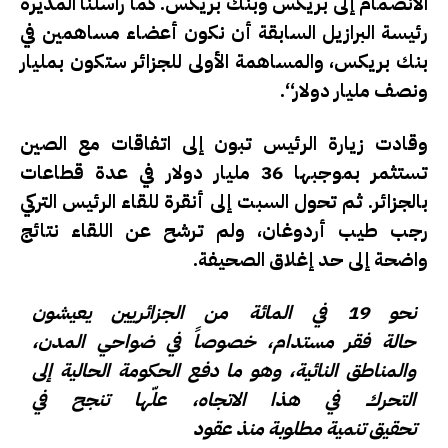
الانضمام إلى بريكس وبنك بريكس. كما راسلنا المديرة
رئيسة البرازيل السابقة أن نكون أعضاء مساهمين في
بنك بريكس، والمساهمة الأولى للجزائر ستكون بمليار
ونصف مليار دولار“.
وقادت زيارة الرئيس تبون إلى اتفاقات مع الصين
تستثمر بموجبها 36 مليار دولار في عدة قطاعات
بالجزائر. ثم تحول السبت إلى أنقرة للقاء الرئيس التركي
رجب طيب أردوغان، ولم ترشح عن اللقاء نتائج
واضحة إلى حد إغلاق الصحيفة.
نحو 19 في المائة من الجزائريين يعيشون
حالة فقر مستدام، خصوصاً في ضواحي المدن،
والمناطق النائية، وهو ما دفع الحكومة الحالية إلى
التحرك في هذا الاتجاه، علّها تنجح في
تحقيق تنمية مطلوبة منذ عقود