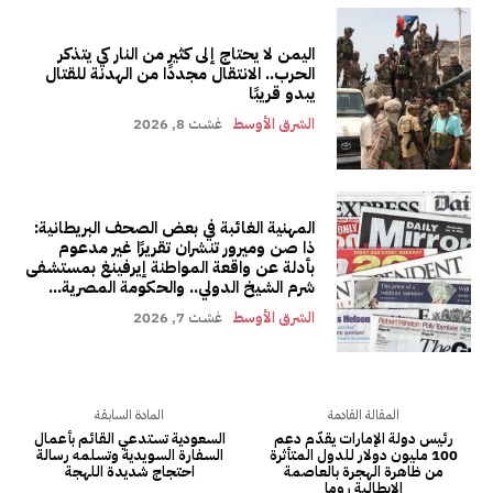
اليمن لا يحتاج إلى كثير من النار كي يتذكر
الحرب.. الانتقال مجددًا من الهدنة للقتال
يبدو قريبًا
الشرق الأوسط
غشت 8, 2026
المهنية الغائبة في بعض الصحف البريطانية:
ذا صن وميرور تنشران تقريرًا غير مدعوم
بأدلة عن واقعة المواطنة إيرفينغ بمستشفى
شرم الشيخ الدولي.. والحكومة المصرية...
الشرق الأوسط
غشت 7, 2026
المقالة القادمة
المادة السابقة
رئيس دولة الإمارات يقدّم دعم
السعودية تستدعي القائم بأعمال
100 مليون دولار للدول المتأثرة
السفارة السويدية وتسلمه رسالة
من ظاهرة الهجرة بالعاصمة
احتجاج شديدة اللهجة
الإيطالية روما