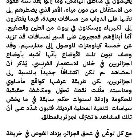
يعيشون في مناطق الهامش، وما زالوا بعد ستة عقود
من الاستقلال من دون مياه، الأمر الذي يضطرهم إلى
نقلها على الدواب من مسافات بعيدة، فيما يفتقرون
إلى الكهرباء ويسكنون في بيوت من الطين والصفيح.
أمّا أبناؤهم فمجبرون على السير لمسافات قد تزيد
عن خمسة كيلومترات للوصول إلى مدارسهم. وقد
وصف تبون تلك الأوضاع بأنّها أشبه بأوضاع
الجزائريين في خلال الاستعمار الفرنسي. يُذكر أنّ
المشاهد لم تكن اكتشافاً جديداً بالنسبة إلى
الجزائريين، لكن طريقة عرضها كواقع مأساوي
ومناسبته مثّلت نقطة تحوّل ومكاشفة حقيقية
للحكومة وإدانة لسنوات حكم سابقة في ما يخصّ
سياسات التنمية المحلية الرديئة. فتبون شدّد على أنّ
تلك المشاهد لا تشرّف الجزائر بالمطلق.
مع كل توغّل في عمق الجزائر، يزداد الغوص في خريطة