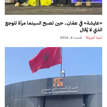
«عايشة» في عمّان.. حين تصبح السينما مرآة للوجع
الذي لا يُقال
آسيا أمريكا
غشت 8, 2026