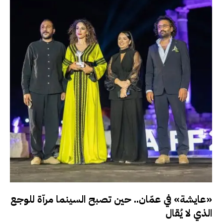
«عايشة» في عمّان.. حين تصبح السينما مرآة للوجع
الذي لا يُقال