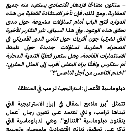
– ستكون مفتاحًا لازدهار اقتصادي يستفيد منه جميع
المغاربة. ومع ذلك، فإن تأخر الاستفادة الفعلية من هذه
الموارد فتح الباب أمام تساؤلات مشروعة حول مدى
تحقق هذه الوعود. وفي هذا السياق، تثير التقارير الأخيرة
التي نشرتها جون أفريك حول تنامي الدور الأمريكي في
الصحراء المغربية تساؤلات جديدة حول طبيعة
الاستثمارات القادمة، وهل ستعزز فعليًا التنمية المحلية
أم ستكرس واقعًا يراه البعض أقرب إلى المثل المغربي:
‘اخدم التاعس من أجل الناعس’؟”
دبلوماسية الأعمال: استراتيجية ترامب في المنطقة
تتمثل أبرز ملامح المقال في إبراز الاستراتيجية التي
تبناها ترامب، والتي تعتمد على تعيين رجال أعمال
يتقنون دبلوماسية “النتائج”، وهي الدبلوماسية التي
تركز على تحقيق نتائج اقتصادية ملموسة، وتوسيع