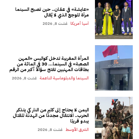
«عايشة» في عمّان.. حين تصبح السينما
مرآة للوجع الذي لا يُقال
آسيا أمريكا
غشت 8, 2026
المرأة المغربية تدخل كواليس «المهن
الصعبة» في السينما… 30 في المائة من
بطاقات المهنيين تفتح سؤالاً أكبر من الرقم
السينما والدبلوماسية الناعمة
غشت 8, 2026
اليمن لا يحتاج إلى كثير من النار كي يتذكر
الحرب.. الانتقال مجددًا من الهدنة للقتال
يبدو قريبًا
الشرق الأوسط
غشت 8, 2026