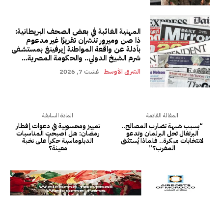
المهنية الغائبة في بعض الصحف البريطانية:
ذا صن وميرور تنشران تقريرًا غير مدعوم
بأدلة عن واقعة المواطنة إيرفينغ بمستشفى
شرم الشيخ الدولي.. والحكومة المصرية...
الشرق الأوسط
غشت 7, 2026
المقالة القادمة
المادة السابقة
“بسبب شبهة تضارب المصالح..
تمييز ومحسوبية في دعوات إفطار
البرتغال تحل البرلمان وتدعو
رمضان: هل أصبحت المناسبات
لانتخابات مبكرة.. فلماذا يُستثنى
الدبلوماسية حكراً على نخبة
المغرب؟”
معينة؟