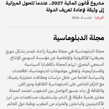
مشروع قانون المالية 2027.. عندما تتحول الميزانية
إلى وثيقة لإعادة تعريف الدولة
أفريقيا
غشت 5, 2026
مجلة الدبلوماسية
مجلة الدبلوماسية هي مجلة مغربية رائدة، تصدر بشكل دوري
بصيغتها الإلكترونية والإعلامية عن مؤسسة السوسي للإنتاج
السمعي البصري. تهتم المجلة بالقضايا السياسية
والاستراتيجية، وتغطي موضوعات الدبلوماسية، الاقتصاد،
والسياسة العامة من خلال دراسات ومقالات تحليلية رصينة،
مع التركيز الخاص على الدبلوماسية الثقافية ودور الفن
والثقافة في بناء جسور التواصل بين الشعوب. تعتمد المجلة
معايير علمية دقيقة في النشر، وتستضيف مساهمات من أبرز
الأكاديميين والباحثين والخبراء من المغرب وبقية دول العالم.