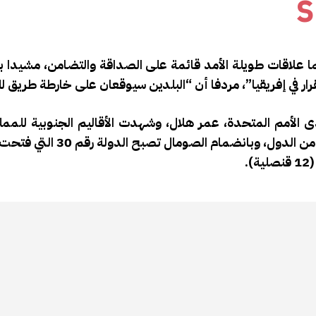
S
ما علاقات طويلة الأمد قائمة على الصداقة والتضامن، مشيدا ب
ر في إفريقيا”، مردفا أن “البلدين سيوقعان على خارطة طريق لل
 الأمم المتحدة، عمر هلال، وشهدت الأقاليم الجنوبية للممل
دينامية دبلوماسية قوية تميزت بافتتاح قنصليات عامة لعدد من