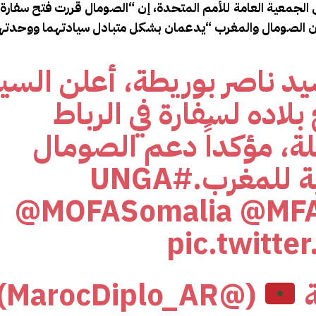
لجمعية العامة للأمم المتحدة، إن “الصومال قررت فتح سفارة له
أن الصومال والمغرب “يدعمان بشكل متبادل سيادتهما ووحدتهما 
د ناصر بوريطة، أعلن السي
لاده لسفارة في الرباط
لة، مؤكداً دعم الصومال
ية للمغرب.
#UNGA
@MOFASomalia
@MFA
pic.twitt
ة
(@MarocDiplo_AR)