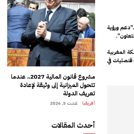
ـ”دعم ورؤية
تعاون”.
كة المغربية
 الدول، وبانضمام الصومال تصبح الدولة رقم 30 التي فتحت قنصليات في
مشروع قانون المالية 2027.. عندما
تتحول الميزانية إلى وثيقة لإعادة
تعريف الدولة
أفريقيا
غشت 5, 2026
أحدث المقالات