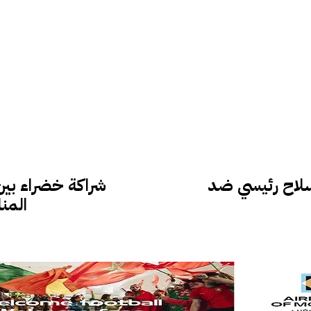
 سلاح رئيسي ضد
شراكة خضراء بين 
المن