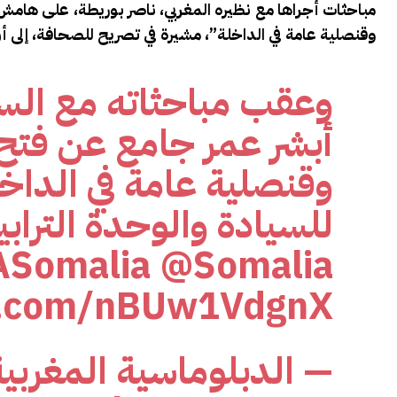
مباحثات أجراها مع نظيره المغربي، ناصر بوريطة، على هامش ا
وقنصلية عامة في الداخلة”، مشيرة في تصريح للصحافة، إلى 
وعقب مباحثاته مع السي
أبشر عمر جامع عن فتح ب
وقنصلية عامة في الداخ
للسيادة والوحدة التراب
Somalia
@Somalia
er.com/nBUw1VdgnX
— الدبلوماسية المغربي