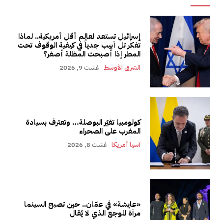
إسرائيل تستعد لعالم أقل أمريكية.. لماذا
تفكر تل أبيب جدياً في كيفية الوقوف تحت
المطر إذا أصبحت المظلة أصغر؟
الشرق الأوسط
غشت 9, 2026
كولومبيا تغيّر البوصلة… وتعترف بسيادة
المغرب على الصحراء
آسيا أمريكا
غشت 8, 2026
«عايشة» في عمّان.. حين تصبح السينما
مرآة للوجع الذي لا يُقال