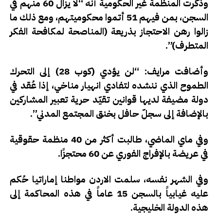
وذكرت المنظمة غير الحكومية أنه “لا يزال 60 منهم في
السجن، بمن فيهم 51 أتموا محكوميتهم، ومع ذلك ما
زالوا رهن الاحتجاز بذريعة (المناصحة لمكافحة الفكر
المتطرف)”.
وأضافت مرايف: “لن يؤدي (كوب 28) إلى التحرك
الطموح الذي ننشده لتفادي انهيار مناخي، إذا عُقد في
دولة مضيفة لديها قوانين تقيّد حرية تعبير المشاركين
بالإضافة إلى سجلّ حافل بخنق المجتمع المدني”.
وفي ماي الماضي، طالبت أكثر من 40 منظمة حقوقية
في عريضة بالإفراج الفوري عن 60 محتجزًا.
وفي الشهر نفسه، سلمت الاردن مواطنا إماراتيا حُكم
عليه غيابياً بالسجن 15 عاماً في هذه المحاكمة إلى
هذه الدولة الخليجية.