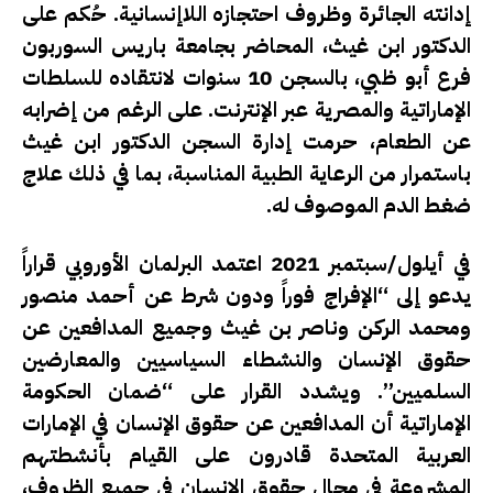
إدانته الجائرة وظروف احتجازه اللاإنسانية. حُكم على
الدكتور ابن غيث، المحاضر بجامعة باريس السوربون
فرع أبو ظبي، بالسجن 10 سنوات لانتقاده للسلطات
الإماراتية والمصرية عبر الإنترنت. على الرغم من إضرابه
عن الطعام، حرمت إدارة السجن الدكتور ابن غيث
باستمرار من الرعاية الطبية المناسبة، بما في ذلك علاج
ضغط الدم الموصوف له.
في أيلول/سبتمبر 2021 اعتمد البرلمان الأوروبي قراراً
يدعو إلى “الإفراج فوراً ودون شرط عن أحمد منصور
ومحمد الركن وناصر بن غيث وجميع المدافعين عن
حقوق الإنسان والنشطاء السياسيين والمعارضين
السلميين”. ويشدد القرار على “ضمان الحكومة
الإماراتية أن المدافعين عن حقوق الإنسان في الإمارات
العربية المتحدة قادرون على القيام بأنشطتهم
المشروعة في مجال حقوق الإنسان في جميع الظروف،