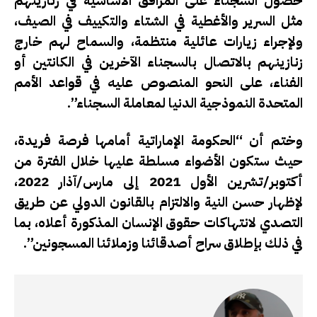
حصول السجناء على المرافق الأساسية في زنازينهم
مثل السرير والأغطية في الشتاء والتكييف في الصيف،
ولإجراء زيارات عائلية منتظمة، والسماح لهم خارج
زنازينهم بالاتصال بالسجناء الآخرين في الكانتين أو
الفناء، على النحو المنصوص عليه في قواعد الأمم
المتحدة النموذجية الدنيا لمعاملة السجناء”.
وختم أن “الحكومة الإماراتية أمامها فرصة فريدة،
حيث ستكون الأضواء مسلطة عليها خلال الفترة من
أكتوبر/تشرين الأول 2021 إلى مارس/آذار 2022،
لإظهار حسن النية والالتزام بالقانون الدولي عن طريق
التصدي لانتهاكات حقوق الإنسان المذكورة أعلاه، بما
في ذلك بإطلاق سراح أصدقائنا وزملائنا المسجونين”.