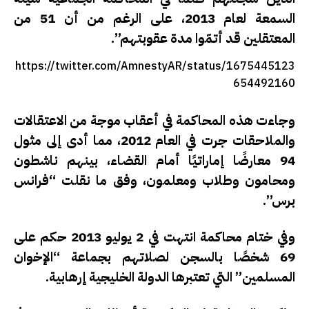
السمعة لعام 2013، على الرغم من أن 51 من
المعتقلين قد أتمّوا مدة عقوبتهم”.
https://twitter.com/AmnestyAR/status/1675445123
654492160
وجاءت هذه المحاكمة في أعقاب موجة من الاعتقالات
والملاحقات جرت في العام 2012، مما أدى إلى مثول
94 معارضًا إماراتيًا أمام القضاء، بينهم ناشطون
ومحامون وطلاب ومعلمون، وفق ما نقلت “فرانس
برس”.
وفي ختام محاكمة انتهت في 2 يوليو 2013 حكم على
69 شخصًا بالسجن لصلاتهم بجماعة “الإخوان
المسلمين” التي تعتبرها الدولة الخليجية إرهابية.