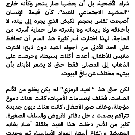
شراء الأضحية، بل أن بعضها صار يشعر وكأنه خارج
“المشهد الاجتماعي للعيد”. كأن قيمة الإنسان
أصبحت تقاس بحجم الكبش الذي يجره إلى بيته، لا
بأخلاقه ولا بإيمانه ولا بقدرته على حماية أسرته من
الحاجة. لهذا اختارت أسر كثيرة هذا العام أن تحافظ
على الحد الأدنى من أجواء العيد دون ذبح؛ اشترت
ملابس للأطفال، أعدت أكلات بسيطة، وحرصت على
الذهاب إلى المصلى فقط حتى لا يشعر الأبناء بأن
بيتهم مختلف عن باقي البيوت.
لكن حتى هذا “العيد الرمزي” لم يكن يخلو من الألم
الصامت. فخلف ابتسامات الأمهات، كانت هناك دموع
مؤجلة، وخلف صور الأطفال، كانت هناك ديون جديدة
تتراكم بصمت داخل دفاتر القروض والسلف الصغيرة.
كثير من الأسر دخلت هذا العيد مثقلة أصلا بغلاء
المعيشة وارتفاع أسعار المواد الأساسية، ثم وجدت