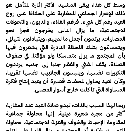
وسط كل هذا، يبقى المشهد الأكثر إثارة للتأمل هو
ذلك الإصرار الجماعي للمغاربة على الحفاظ على روح
العيد رغم كل شيء. فرغم الغلاء، والديون، والتحولات
الاجتماعية، ما يزال الناس يخرجون فجرا نحو
المصليات، يرتدون أجمل ما لديهم، ويتبادلون التهاني،
ويتمسكون بتلك اللحظة النادرة التي يشعرون فيها
بأن المجتمع ما يزال متماسكا ولو مؤقتا. في صفوف
الصلاة، يقف الغني والفقير جنبا إلى جنب، يرددون
التكبيرات نفسها، ويلبسون الجلابيب نفسها تقريبا،
وكأن العيد يحاول للحظات قصيرة أن يعيد إنتاج فكرة
المساواة التي تآكلت خارج أسوار المصلى.
ربما لهذا السبب بالذات، تبدو صلاة العيد عند المغاربة
أكثر من مجرد شعيرة دينية. إنها محاولة جماعية
لمقاومة الإحباط والخوف والعزلة الاجتماعية. محاولة
للتمسك بفكرة أن المجتمع ما يزال قادرا على إنتاج