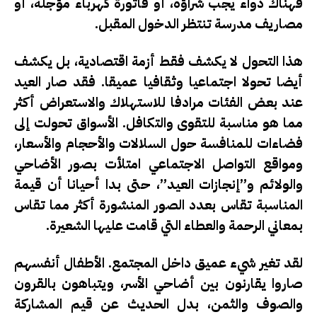
فهناك دواء يجب شراؤه، أو فاتورة كهرباء مؤجلة، أو
مصاريف مدرسة تنتظر الدخول المقبل.
هذا التحول لا يكشف فقط أزمة اقتصادية، بل يكشف
أيضا تحولا اجتماعيا وثقافيا عميقا. فقد صار العيد
عند بعض الفئات مرادفا للاستهلاك والاستعراض أكثر
مما هو مناسبة للتقوى والتكافل. الأسواق تحولت إلى
فضاءات للمنافسة حول السلالات والأحجام والأسعار،
ومواقع التواصل الاجتماعي امتلأت بصور الأضاحي
والولائم و”إنجازات العيد”، حتى بدا أحيانا أن قيمة
المناسبة تقاس بعدد الصور المنشورة أكثر مما تقاس
بمعاني الرحمة والعطاء التي قامت عليها الشعيرة.
لقد تغير شيء عميق داخل المجتمع. الأطفال أنفسهم
صاروا يقارنون بين أضاحي الأسر، ويتباهون بالقرون
والصوف والثمن، بدل الحديث عن قيم المشاركة