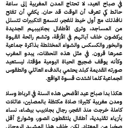
في صباح العيد، لا تحتاج المدن المغربية إلى ساعة
حائط كي تعرف أن الوقت قد حان. يكفي أن تفتح
نافذتك مع أول خيط للفجر، لتسمع التكبيرات تتسلل
من المساجد، وترى الأطفال بجلابيبهم الجديدة
يركضون خلف آبائهم في الأزقة، وتشم رائحة القهوة
والبخور والكسكس والشواء المختلطة بذاكرة جماعية
عمرها قرون. في مثل هذه اللحظات، يبدو المغرب
وكأنه يوقف ضجيج الحياة اليومية مؤقتا، ليستعيد
صورته القديمة كبلد يحتمي بالدفء العائلي والطقوس
الجماعية كلما اشتدت قسوة الواقع.
هكذا بدا صباح عيد الأضحى هذه السنة في الرباط وسلا
ومدن مغربية كثيرة؛ صلاة مكتظة بالمصلين، عائلات
كاملة خرجت منذ الفجر، رجال بجلابيب بيضاء، نساء
بأزياء تقليدية، أطفال يلتقطون الصور، وشوارع أقل
صخبا من المعتاد. لكن خلف هذا المشهد الروحاني