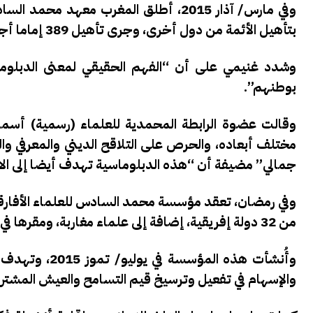
وفي مارس/ آذار 2015، أطلق المغرب معهد
بتأهيل الأئمة من دول أخرى، وجرى تأهيل 389 إماما أجنبيا في العام 2023.
وشدد غنيمي على أن “الفهم الحقيقي لمعنى الدبلوماسي
بوطنهم”.
وقالت عضوة الرابطة المحمدية للعلماء (رسمية) أسما
مختلف أبعاده، والحرص على التلاقح الديني والمعرفي وال
جمالي” مضيفة أن “هذه الدبلوماسية تهدف أيضا إلى الانف
وفي رمضان، تعقد مؤسسة محمد السادس للعلماء الأفار
من 32 دولة إفريقية، إضافة إلى علماء مغاربة، ومقرها في مدينة فاس (شمال).
وأُنشأت هذه ال
والإسهام في تفعيل وترسيخ قيم التسامح والعيش المشترك 