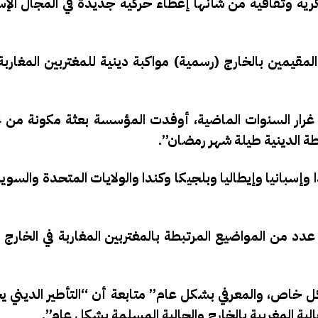
رية وثقافية من شأنها إعطاء حركية جديدة في المجال الإس
مغاربة المقيمين بالخارج (رسمية) مواكبة دينية للمغتربين المغا
ة الدينية طيلة شهر رمضان”.
وإسبانيا وإيطاليا وبلجيكا وكندا والولايات المتحدة والسوي
ة على تسيير عدد من المواضيع المرتبطة بالمغتربين المغاربة في الخار
ل خاص، والمعرفي بشكل عام” متابعة أن “التأطير الديني ي
ية المغربية بالخارج والجالية المسلمة بشكل عام”.