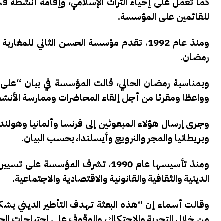
كما تعمل على إحياء التراث الإسلامي، وإقامة أنشطة فك
للقائمين على المؤسسة.
ومنذ عام 1992، تقدم مؤسسة الحسن الثاني لل
رمضان.
وواعظا ومقرئا من أجل إلقاء المحاضرات وممارسة الأنشط
وجرى إرسال هؤلاء المبعوثين إلى فرنسا وألمانيا وهولندا 
وبريطانيا والمجر والنرويج وأيسلندا، بحسب البيان.
ومنذ تأسيسها عام 1990، تشرف المؤسس
الدينية والثقافية والقانونية والاقتصادية والاجتماعية.
وقالت أسماء إن “هذه البعثة تهدف التأطير الديني بشك
من خلال التجربة والاحتكاك، والوقوف على احتياجات الجال