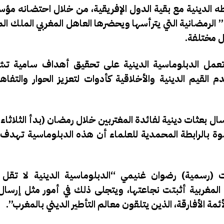
ه الدينية مع بقية الدول الإفريقية، من خلال احتضانه مؤس
دروس الحسنية” الرمضانية التي يترأسها ويحضرها العاهل المغربي المل
 مختلفة.
 تعمل الدبلوماسية الدينية على تحقيق أهداف سامية تش
لقيم الدينية والأخلاقية كأدوات لتعزيز الحوار والتفاهم
ال بعثات دينية لفائدة المغتربين خلال رمضان (بدأ الثلاثاء 
 بالرابطة المحمدية للعلماء أن هذه الدبلوماسية تهدف إل
ت (رسمية) رضوان غنيمي “الدبلوماسية الدينية لا تقل
المغربية أثبتت نجاعتها، ويتجلى ذلك في أمور مثل إرسال 
ئمة الأفارقة، الذين يتلقون معالم التأطير الديني بالمغرب”.