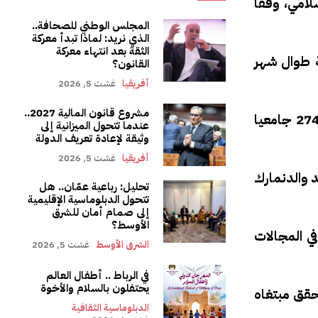
لامي، وفقا
المجلس الوطني للصحافة..
الذي نريد: لماذا تبدأ معركة
الثقة بعد انتهاء معركة
ربة طوال شهر
القانون؟
أفريقيا
غشت 5, 2026
مشروع قانون المالية 2027..
وبمناسبة رمضان الحالي، قالت المؤسسة في بيان “على غرار السنوات الماضية، أوفدت المؤسسة بعثة مكونة من 274 جامعيا
عندما تتحول الميزانية إلى
وثيقة لإعادة تعريف الدولة
أفريقيا
غشت 5, 2026
د والدنمارك
تحليل: رباعية عمّان.. هل
تتحول الدبلوماسية الإقليمية
إلى صمام أمان للشرق
الأوسط؟
ج في المجالات
الشرق الأوسط
غشت 5, 2026
في الرباط .. أطفال العالم
يحتفلون بالسلام والأخوة
حقق مبتغاه
الدبلوماسية الثقافية