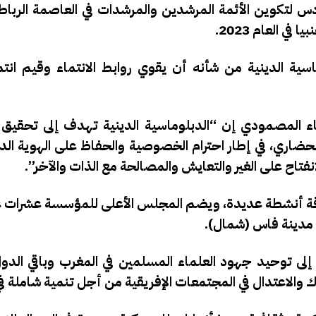
 محمد السادس لتكوين الأئمة المرشدين والمرشدات في العاصمة الربا
ة الدينية من شأنه أن يقوي روابط الانتماء وقيم انتما
ء المصمودي إن “الدبلوماسية الدينية تهدف إلى تحقيق 
حضاري، في إطار احترام الخصوصية والحفاظ على الهوية الدين
تاح على الغير والتعايش والمصالحة مع الذات والآخر”.
قة أنشطة عديدة، ويضم المجلس الأعلى للمؤسسة عشرات ع
مؤسسة في يوليو/ تموز 2015، وتهدف إلى توحيد جهود العلماء المسلمين في المغرب وباقي 
والاعتدال في المجتمعات الإفريقية من أجل تنمية شاملة في 