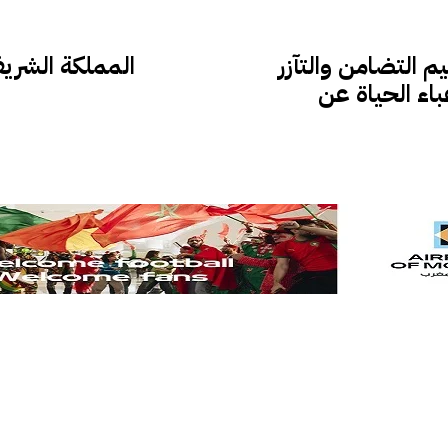
تُرسّخ قيم التضامن والتآزر
المملكة الشريف
اء الحياة عن