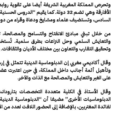
وتحرص المملكة المغربية الشريفة أيضا على تقوية روابط
الأفارقة وهي تضم 32 دولة. كما يقيم “ال
السادس، وتستضيف علماء ومشايخ ودعاة وقراء من دول
من خلال تبني مبادئ الانفتاح والتسامح والمصالحة،
والتعايش السلمي وحل النزاعات بطرق سلمية. تُستخدم ا
وتحقيق التقارب والتعاون بين مختلف الأديان والثقافات.
وقال أكاديمي مغربي إن الدبلوماسية الدينية تتمثل في إرس
وتأهيل أئمة أجانب داخل المملكة، في حين اعتبرت عضوة
على الغير والتعايش والمصالحة مع الذات والآخر.
وقال الأستاذ في الكلية متعددة التخصصات بتارودان
الدبلوماسيات الأخرى” مضيفا أن “الدبلوماسية الدينية 
لفائدة المغتربين، بالإضافة إلى الحضور اللافت لعدد من الأ