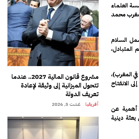
سة العلماء
ك المغرب محمد
مل السلام
 المتبادل،
في المغرب)،
مشروع قانون المالية 2027.. عندما
ى الانفتاح
تتحول الميزانية إلى وثيقة لإعادة
تعريف الدولة
أفريقيا
غشت 5, 2026
 أهمية عن
بعثة دينية