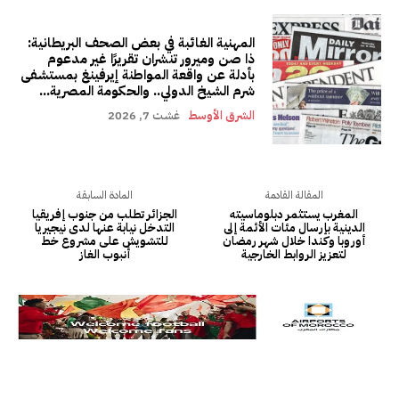
المهنية الغائبة في بعض الصحف البريطانية:
ذا صن وميرور تنشران تقريرًا غير مدعوم
بأدلة عن واقعة المواطنة إيرفينغ بمستشفى
شرم الشيخ الدولي.. والحكومة المصرية...
الشرق الأوسط
غشت 7, 2026
المقالة القادمة
المادة السابقة
المغرب يستثمر دبلوماسيته
الجزائر تطلب من جنوب إفريقيا
الدينية بإرسال مئات الأئمة إلى
التدخل نيابة عنها لدى نيجيريا
أوروبا وكندا خلال شهر رمضان
للتشويش على مشروع خط
لتعزيز الروابط الخارجية
أنبوب الغاز