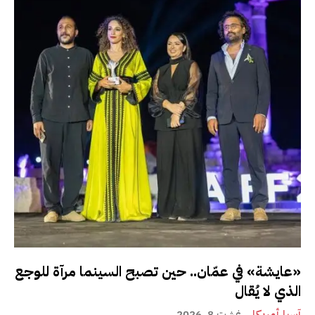
«عايشة» في عمّان.. حين تصبح السينما مرآة للوجع
الذي لا يُقال
آسيا أمريكا
غشت 8, 2026