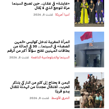
«عايشة» في عمّان.. حين تصبح السينما
مرآة للوجع الذي لا يُقال
آسيا أمريكا
غشت 8, 2026
المرأة المغربية تدخل كواليس «المهن
الصعبة» في السينما… 30 في المائة من
بطاقات المهنيين تفتح سؤالاً أكبر من الرقم
السينما والدبلوماسية الناعمة
غشت 8, 2026
اليمن لا يحتاج إلى كثير من النار كي يتذكر
الحرب.. الانتقال مجددًا من الهدنة للقتال
يبدو قريبًا
الشرق الأوسط
غشت 8, 2026