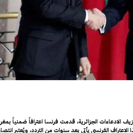
الادعاءات الجزائرية، قدمت فرنسا اعترافاً ضمنياً بمغرب
اعتراف الفرنسي يأتي بعد سنوات من التردد، ويُعتبر انتصاراً