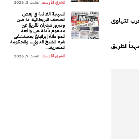
الشرق الأوسط
غشت 8, 2026
المهنية الغائبة في بعض
غرب تتهاوى
الصحف البريطانية: ذا صن
وميرور تنشران تقريرًا غير
مدعوم بأدلة عن واقعة
المواطنة إيرفينغ بمستشفى
شرم الشيخ الدولي.. والحكومة
هداً الطريق
المصرية...
الشرق الأوسط
غشت 7, 2026