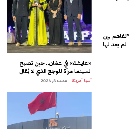
”تفاهم بين
لم يعد لها
«عايشة» في عمّان.. حين تصبح
السينما مرآة للوجع الذي لا يُقال
آسيا أمريكا
غشت 8, 2026