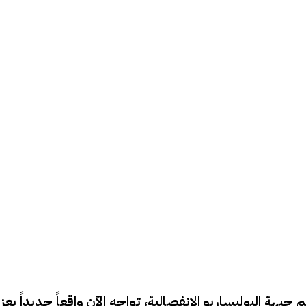
م جبهة البوليساريو الانفصالية، تواجه الآن واقعاً جديداً ي