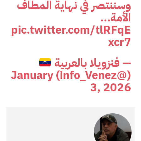
وسننتصر في نهاية المطاف
الأمة…
pic.twitter.com/tlRFqE
xcr7
— فنزويلا بالعربية
January
(@info_Venez)
3, 2026