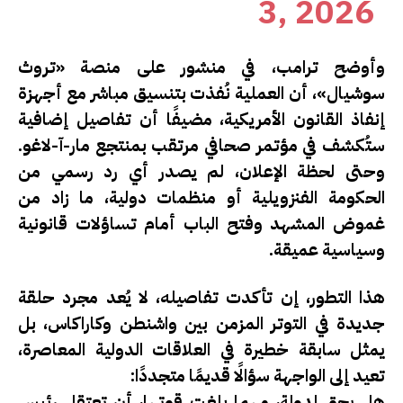
3, 2026
وأوضح ترامب، في منشور على منصة «تروث
سوشيال»، أن العملية نُفذت بتنسيق مباشر مع أجهزة
إنفاذ القانون الأمريكية، مضيفًا أن تفاصيل إضافية
ستُكشف في مؤتمر صحافي مرتقب بمنتجع مار-آ-لاغو.
وحتى لحظة الإعلان، لم يصدر أي رد رسمي من
الحكومة الفنزويلية أو منظمات دولية، ما زاد من
غموض المشهد وفتح الباب أمام تساؤلات قانونية
وسياسية عميقة.
هذا التطور، إن تأكدت تفاصيله، لا يُعد مجرد حلقة
جديدة في التوتر المزمن بين واشنطن وكاراكاس، بل
يمثل
سابقة خطيرة
في العلاقات الدولية المعاصرة،
تعيد إلى الواجهة سؤالًا قديمًا متجددًا:
هل يحق لدولة، مهما بلغت قوتها، أن تعتقل رئيس