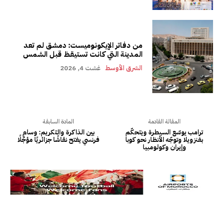
من دفاتر الإيكونوميست: دمشق لم تعد
المدينة التي كانت تستيقظ قبل الشمس
الشرق الأوسط
غشت 4, 2026
المقالة القادمة
المادة السابقة
ترامب يوسّع السيطرة ويتحكّم
بين الذاكرة والتكريم: وسام
بفنزويلا وتوجّه الأنظار نحو كوبا
فرنسي يفتح نقاشًا جزائريًا مؤجَّلًا
وإيران وكولومبيا