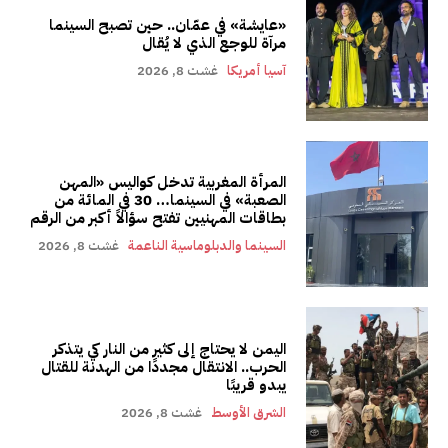
«عايشة» في عمّان.. حين تصبح السينما
مرآة للوجع الذي لا يُقال
آسيا أمريكا
غشت 8, 2026
المرأة المغربية تدخل كواليس «المهن
الصعبة» في السينما… 30 في المائة من
بطاقات المهنيين تفتح سؤالاً أكبر من الرقم
السينما والدبلوماسية الناعمة
غشت 8, 2026
اليمن لا يحتاج إلى كثير من النار كي يتذكر
الحرب.. الانتقال مجددًا من الهدنة للقتال
يبدو قريبًا
الشرق الأوسط
غشت 8, 2026