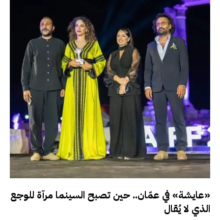
«عايشة» في عمّان.. حين تصبح السينما مرآة للوجع
الذي لا يُقال