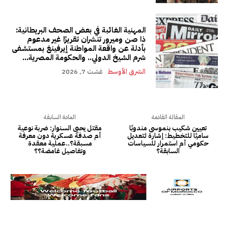
المهنية الغائبة في بعض الصحف البريطانية:
ذا صن وميرور تنشران تقريرًا غير مدعوم
بأدلة عن واقعة المواطنة إيرفينغ بمستشفى
شرم الشيخ الدولي.. والحكومة المصرية...
الشرق الأوسط
غشت 7, 2026
المقالة القادمة
المادة السابقة
تعيين شكيب بنموسى مندوبًا
مقتل يحيى السنوار: ضربة نوعية
ساميًا للتخطيط: إشارة لتعديل
أم صدفة عسكرية دون معرفة
حكومي أم استمرار للسياسات
مسبقة؟..عملية معقدة
السابقة؟
وتفاصيل غامضة؟؟