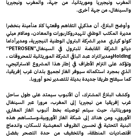
المغرب ونيجيريا وموريتانيا، من جهة، والمغرب ونيجيريا
والسينغال، من جهة أخرى.
وأوضح البلاغ، أن مذكرتي التفاهم وقعتها كلا منأمينة بنخضرا
مديرة المكتب الوطني للهيدروكاربورات والمعادن، ومالام ميلي
كولو كياري مدير الشركة البترول الوطنية النيجيرية، ومديرأداما
ديالو الشركة القابضة للبترول في السينغال”
“PETROSEN
Holding
ومديرالتراد عبد الباقي الشركة الموريتانية للمحروقات ،
وتؤكد على التزام الأطراف في إطار هذا المشروع الاستراتيجي،
الذي بمجرد استكماله سيوفر الغاز لجميع بلدان غرب إفريقيا،
كما سيفتح طريقا جديدة بديلة للتصدير نحو أوروبا
.
وكشف البلاغ المشترك، أن الأنبوب سيمتد على طول ساحل
غرب إفريقيا من نيجيريا إلى المغرب، مرورا عبر السينغال
وموريتانيا، حيث سيتم توصيله بخط أنبوب الغاز المغاربي
الأوروبي، ومن هناك إلى شبكة الغاز الأوروبية،وستساهم هذه
البنية التحتية في تحسين الظروف المعيشية للسكان، واندماج
اقتصاديات المنطقة، والتخفيف من حدة التصحر بفضل