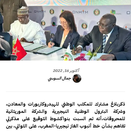
أكتوبر 16, 2022
جمال السوسي
ذكربلاغ مشترك للمكتب الوطني للهيدروكاربورات والمعادن،
وشركة البترول الوطنية النيجيرية والشركة الموريتانية
للمحروقات،أنه تم السبت بنواكشوط التوقيع على مذكرتي
تفاهم بشأن خط أنبوب الغاز نيجيريا-المغرب، على التوالي، بين