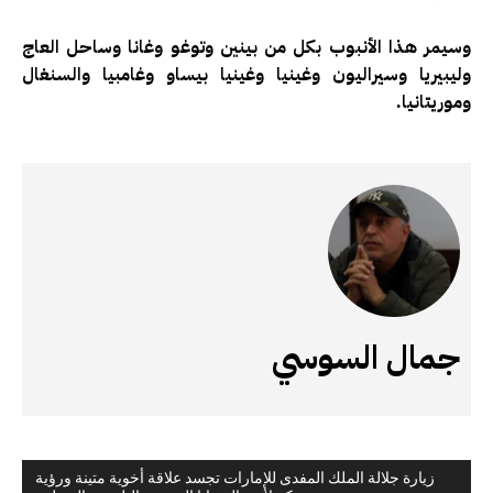
وسيمر هذا الأنبوب بكل من بينين وتوغو وغانا وساحل العاج
وليبيريا وسيراليون وغينيا وغينيا بيساو وغامبيا والسنغال
وموريتانيا.
جمال السوسي
زيارة جلالة الملك المفدى للإمارات تجسد علاقة أخوية متينة ورؤية