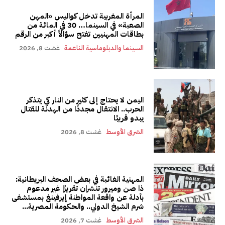
المرأة المغربية تدخل كواليس «المهن
الصعبة» في السينما… 30 في المائة من
بطاقات المهنيين تفتح سؤالاً أكبر من الرقم
السينما والدبلوماسية الناعمة
غشت 8, 2026
اليمن لا يحتاج إلى كثير من النار كي يتذكر
الحرب.. الانتقال مجددًا من الهدنة للقتال
يبدو قريبًا
الشرق الأوسط
غشت 8, 2026
المهنية الغائبة في بعض الصحف البريطانية:
ذا صن وميرور تنشران تقريرًا غير مدعوم
بأدلة عن واقعة المواطنة إيرفينغ بمستشفى
شرم الشيخ الدولي.. والحكومة المصرية...
الشرق الأوسط
غشت 7, 2026