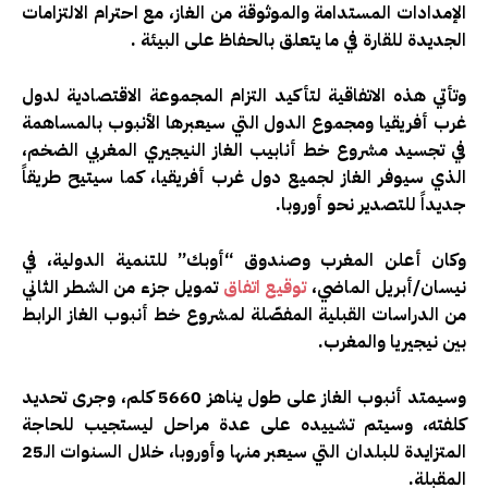
الإمدادات المستدامة والموثوقة من الغاز، مع احترام الالتزامات
الجديدة للقارة في ما يتعلق بالحفاظ على البيئة
.
وتأتي هذه الاتفاقية لتأكيد التزام المجموعة الاقتصادية لدول
غرب أفريقيا ومجموع الدول التي سيعبرها الأنبوب بالمساهمة
في تجسيد مشروع خط أنابيب الغاز النيجيري المغربي الضخم،
الذي سيوفر الغاز لجميع دول غرب أفريقيا، كما سيتيح طريقاً
جديداً للتصدير نحو أوروبا.
وكان أعلن المغرب وصندوق “أوبك” للتنمية الدولية، في
نيسان/أبريل الماضي،
توقيع اتفاق
تمويل جزء من الشطر الثاني
من الدراسات القبلية المفصّلة لمشروع خط أنبوب الغاز الرابط
بين نيجيريا والمغرب.
وسيمتد أنبوب الغاز على طول يناهز 5660 كلم، وجرى تحديد
كلفته، وسيتم تشييده على عدة مراحل ليستجيب للحاجة
المتزايدة للبلدان التي سيعبر منها وأوروبا، خلال السنوات الـ25
المقبلة.