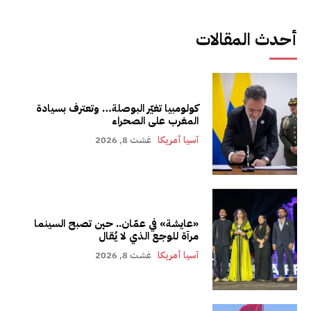
أحدث المقالات
كولومبيا تغيّر البوصلة… وتعترف بسيادة
المغرب على الصحراء
آسيا أمريكا
غشت 8, 2026
«عايشة» في عمّان.. حين تصبح السينما
مرآة للوجع الذي لا يُقال
آسيا أمريكا
غشت 8, 2026