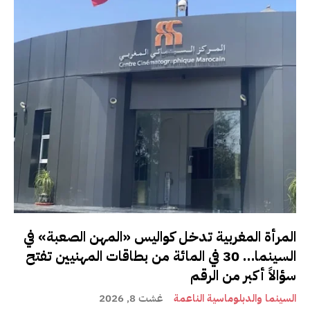
المرأة المغربية تدخل كواليس «المهن الصعبة» في
السينما… 30 في المائة من بطاقات المهنيين تفتح
سؤالاً أكبر من الرقم
السينما والدبلوماسية الناعمة
غشت 8, 2026