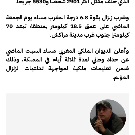
الذي خلف مقتل أكثر 2901 شخصا و5530 جريحا.
وضرب زلزال بقوة 6.8 درجة المغرب مساء يوم الجمعة
الماضي على عمق 18.5 كيلومتر بمنطقة تبعد 70
كيلومترا جنوب غرب مدينة مراكش.
وأعلن الديوان الملكي المغربي مساء السبت الماضي
عن ﺣداد وطﻧﻲ ﻟﻣدة ﺛﻼﺛﺔ أﯾﺎم في المملكة، وذلك
ضمن تعليمات ملكية لمواجهة تداعيات الزلزال
المؤلم.