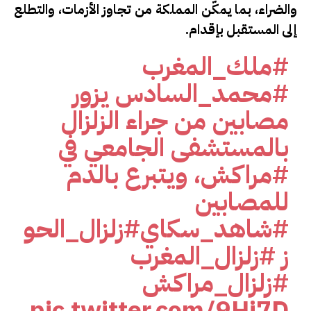
والضراء، بما يمكّن المملكة من تجاوز الأزمات، والتطلع
إلى المستقبل بإقدام.
#ملك_المغرب
#محمد_السادس
يزور
مصابين من جراء الزلزال
بالمستشفى الجامعي في
#مراكش
، ويتبرع بالدم
للمصابين
#شاهد_سكاي
#زلزال_الحو
ز
#زلزال_المغرب
#زلزال_مراكش
pic.twitter.com/9Hi7D