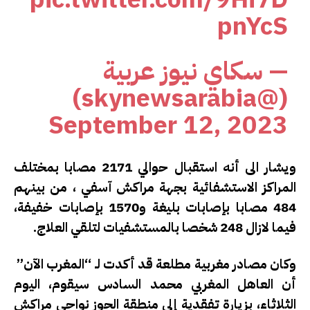
pnYcS
— سكاي نيوز عربية
(@skynewsarabia)
September 12, 2023
ويشار الى أنه استقبال حوالي 2171 مصابا بمختلف
المراكز الاستشفائية بجهة مراكش آسفي ، من بينهم
484 مصابا بإصابات بليغة و1570 بإصابات خفيفة،
فيما لازال 248 شخصا بالمستشفيات لتلقي العلاج.
وكان مصادر مغربية مطلعة قد أكدت لـ “المغرب الآن”
أن العاهل المغربي محمد السادس سيقوم، اليوم
الثلاثاء، بزيارة تفقدية إلى منطقة الحوز نواحي مراكش