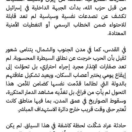
من قبل
حزب الله
، بدأت الجبهة الداخلية في
إسرائيل
تكشف عن تصدعات نفسية وسياسية لم تعد قابلة
للاحتواء ضمن الخطاب الرسمي أو التغطيات الأمنية
المعتادة.
في
القدس
، كما في مدن الجنوب والشمال، يتنامى شعور
ثقيل بأن الحرب خرجت عن نطاق السيطرة المحسوبة. لم
تعد صفارات الإنذار مجرد إجراء احترازي، بل تحوّلت إلى
إيقاع يومي يختبر أعصاب السكان، ويعيد تشكيل علاقتهم
بالدولة التي لطالما قدّمت نفسها كضامن للأمن. هذا
التحول لم يأتِ من فراغ، بل تغذّيه مشاهد الدمار المتكررة،
وسقوط الصواريخ في عمق المدن، بما فيها مناطق كانت
تُعتبر حتى وقت قريب خارج دائرة الاستهداف المباشر.
حادثة
عراد
شكّلت لحظة كاشفة في هذا السياق. لم يكن