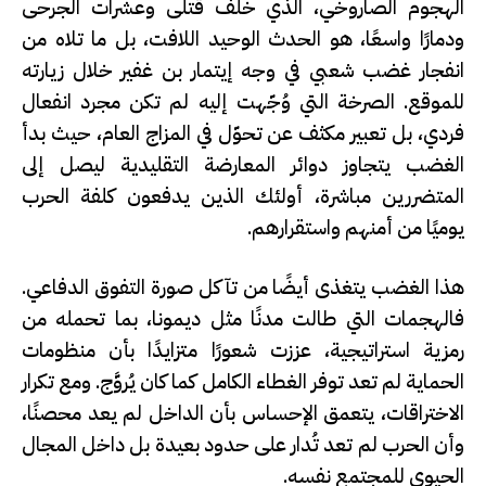
الهجوم الصاروخي، الذي خلّف قتلى وعشرات الجرحى
ودمارًا واسعًا، هو الحدث الوحيد اللافت، بل ما تلاه من
انفجار غضب شعبي في وجه
إيتمار بن غفير
خلال زيارته
للموقع. الصرخة التي وُجّهت إليه لم تكن مجرد انفعال
فردي، بل تعبير مكثف عن تحوّل في المزاج العام، حيث بدأ
الغضب يتجاوز دوائر المعارضة التقليدية ليصل إلى
المتضررين مباشرة، أولئك الذين يدفعون كلفة الحرب
يوميًا من أمنهم واستقرارهم.
هذا الغضب يتغذى أيضًا من تآكل صورة التفوق الدفاعي.
فالهجمات التي طالت مدنًا مثل
ديمونا
، بما تحمله من
رمزية استراتيجية، عززت شعورًا متزايدًا بأن منظومات
الحماية لم تعد توفر الغطاء الكامل كما كان يُروَّج. ومع تكرار
الاختراقات، يتعمق الإحساس بأن الداخل لم يعد محصنًا،
وأن الحرب لم تعد تُدار على حدود بعيدة بل داخل المجال
الحيوي للمجتمع نفسه.