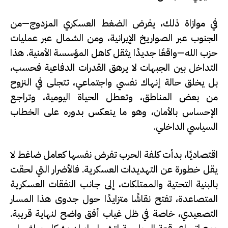
في موازاة ذلك، يفرض الضغط العسكري المزدوج—من
الجنوب عبر الصواريخ الإيرانية، ومن الشمال عبر عمليات
حزب الله
—واقعًا جديدًا يثقل كاهل المؤسسة الأمنية. هذا
التداخل بين الجبهات لا يرهق القدرات الدفاعية فحسب،
بل يخلق حالة إنهاك نفسي واجتماعي، تتجلى في النزوح
من بعض المناطق، وتعطل الحياة اليومية، وتراجع
الإحساس بالأمان، وهو ما ينعكس بدوره على الخطاب
السياسي الداخلي.
اقتصاديًا، بدأت كلفة الحرب تفرض نفسها كعامل ضاغط لا
يقل خطورة عن التهديدات العسكرية. فالأضرار التي لحقت
بالبنية التحتية والممتلكات، إلى جانب النفقات العسكرية
المتصاعدة، تفتح نقاشًا متزايدًا حول جدوى هذا المسار
التصعيدي، خاصة في ظل غياب أفق واضح لنهاية قريبة.