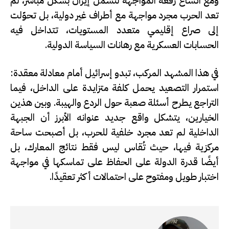
ومع اتساع رقعة المواجهة لتشمل
إيران
بشكل مباشر، لم
تعد الحرب مجرد مواجهة مع أطراف غير دولية، بل تحوّلت
إلى صراع إقليمي متعدد المستويات، تتداخل فيه
الحسابات العسكرية مع رهانات السياسة الدولية.
في هذا المشهد المركب، تبدو
إسرائيل
أمام معادلة معقدة:
استمرار التصعيد يحمل كلفة متزايدة على الداخل، فيما
التراجع يطرح أسئلة صعبة حول الردع والهيبة. وبين هذين
الخيارين، يتشكل واقع جديد عنوانه الأبرز أن الجبهة
الداخلية لم تعد مجرد خلفية للحرب، بل أصبحت ساحة
مركزية فيها، حيث تُقاس ليس فقط نتائج المعارك، بل
أيضًا قدرة الدولة على الحفاظ على تماسكها في مواجهة
اختبار طويل ومفتوح على احتمالات أكثر تعقيدًا.