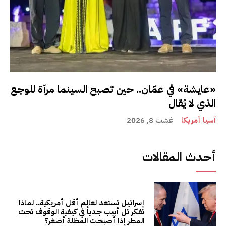
«عايشة» في عمّان.. حين تصبح السينما مرآة للوجع
الذي لا يُقال
آسيا أمريكا
غشت 8, 2026
أحدث المقالات
إسرائيل تستعد لعالم أقل أمريكية.. لماذا
تفكر تل أبيب جدياً في كيفية الوقوف تحت
المطر إذا أصبحت المظلة أصغر؟