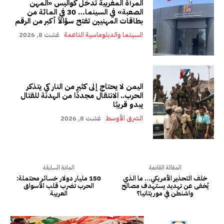
المرأة المغربية تدخل كواليس «المهن
الصعبة» في السينما… 30 في المائة من
بطاقات المهنيين تفتح سؤالاً أكبر من الرقم
السينما والدبلوماسية الناعمة
غشت 8, 2026
اليمن لا يحتاج إلى كثير من النار كي يتذكر
الحرب.. الانتقال مجددًا من الهدنة للقتال
يبدو قريبًا
الشرق الأوسط
غشت 8, 2026
المقالة القادمة
المادة السابقة
خلف التحذير الأمريكي… ما الذي
150 مليار دولار خسائر محتملة:
يُخفى عن تهديد يستهدف مصالح
الحرب تضرب قلب الأسواق
واشنطن في موريتانيا؟
العربية