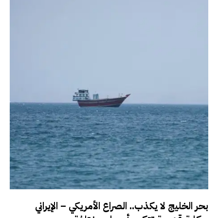
بحر الخليج لا يكذب.. الصراع الأمريكي – الإيراني