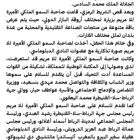
الجلالة الملك محمد السادس.
وبعد قص الشريط الرمزي، قامت صاحبة السمو الملكي الأميرة
للا مريم بزيارة لمختلف أروقة البازار الدولي، حيث يتم عرض
باقة متنوعة من منتجات الصناعة التقليدية والمحلية من عدة
بلدان تمثل مختلف القارات.
وفي ختام هذا الحفل، أخذت لصاحبة السمو الملكي الأميرة للا
مريم صورة تذكارية مع عضوات النادي الدبلوماسي.
وكانت صاحبة السمو الملكي الأميرة للا مريم قد استعرضت،
لدى وصولها إلى المكتبة الوطنية للمملكة، تشكيلة من القوات
المساعدة أدت التحية، قبل أن يتقدم للسلام على سموها
وزير الشباب والثقافة والتواصل محمد مهدي بنسعيد، ووزيرة
التضامن والإدماج الاجتماعي والأسرة عواطف حيار، ووالي جهة
الرباط-سلا-القنيطرة محمد اليعقوبي.
كما تقدم للسلام على صاحبة السمو الملكي الأميرة للا مريم
رئيس مجلس جهة الرباط-سلا-القنيطرة رشيد العبدي، ورئيسة
المجلس الجماعي لمدينة الرباط أسماء أغلالو، ورئيس مجلس
عمالة الرباط عبد العزيز الدرويش، ورئيسة النادي الدبلوماسي
عقيلة سفير البيرو بالمغرب أليساندرا مانتشيني دي تشيبوكو،