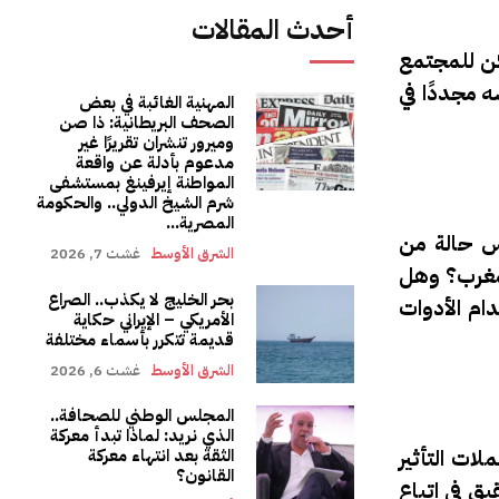
أحدث المقالات
كن للمجتمع
 مجددًا في
المهنية الغائبة في بعض
الصحف البريطانية: ذا صن
وميرور تنشران تقريرًا غير
مدعوم بأدلة عن واقعة
المواطنة إيرفينغ بمستشفى
شرم الشيخ الدولي.. والحكومة
المصرية...
س حالة من
الشرق الأوسط
غشت 7, 2026
لمغرب؟ وهل
بحر الخليج لا يكذب.. الصراع
ام الأدوات
الأمريكي – الإيراني حكاية
قديمة تتكرر بأسماء مختلفة
الشرق الأوسط
غشت 6, 2026
المجلس الوطني للصحافة..
الذي نريد: لماذا تبدأ معركة
ات التأثير
الثقة بعد انتهاء معركة
القانون؟
ق في اتباع