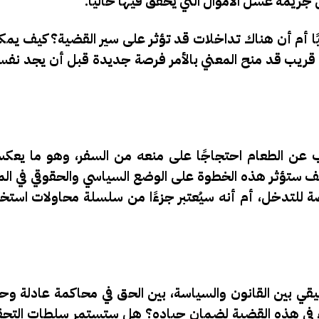
ريمة غسل الأموال التي يُحقق فيها حاليًا.
ا أم أن هناك تداخلات قد تؤثر على سير القضية؟ كيف يم
ت قريب قد منح المعني بالأمر فرصة جديدة قبل أن يجد نفسه
 عن الطعام احتجاجًا على منعه من السفر، وهو ما يعك
. كيف ستؤثر هذه الخطوة على الوضع السياسي والحقوقي في ا
للتدخل، أم أنه سيُعتبر جزءًا من سلسلة محاولات استخد
قي بين القانون والسياسة، بين الحق في محاكمة عادلة وحمل
ضاء في هذه القضية لضمان حياده؟ هل ستستمر سلطات التحقي