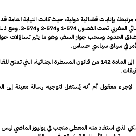
بطة بإنابات قضائية دولية، حيث كانت النيابة العامة قد 
تحقيق في قضية غسل الأموال، والتي يشملها القانون ا
غلاق الحدود وسحب جواز السفر، وهو ما يثير تساؤلات حول 
بالأمر في سياق سياسي حساس.
القرار القضائي بمنع المعطي منجب من السفر جاء استنادًا إلى المادة 142 من قانون المسطرة الجنائية،
قيقات.
لإجراء معقول أم أنه يُستغل لتوجيه رسالة معينة إلى ال
لملكي الذي استفاد منه المعطي منجب في يوليوز الماضي ليس 