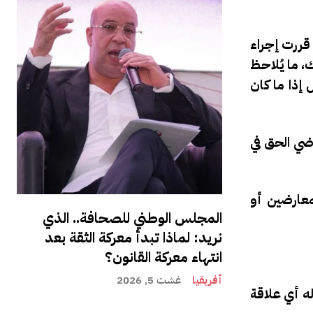
قررت إجراء
لجنائي المغربي تحت الفصول 574-1 و574-2 و574-3. ومع ذلك، ما يُلاحظ
إذا ما كان
 التي تمنح للقاضي الحق في
معارضين أو
المجلس الوطني للصحافة.. الذي
نريد: لماذا تبدأ معركة الثقة بعد
انتهاء معركة القانون؟
أفريقيا
غشت 5, 2026
له أي علاقة