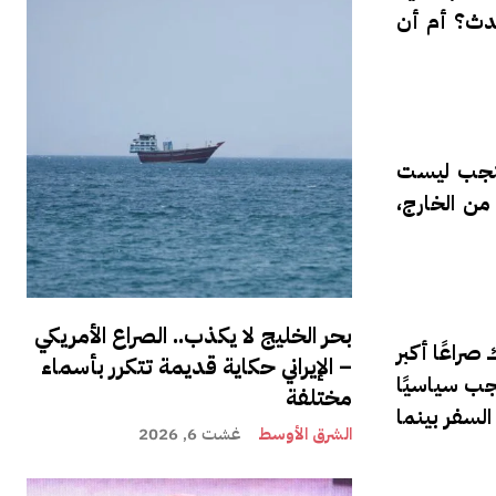
حدث؟ أم أن
 منجب ليست
ن الخارج،
بحر الخليج لا يكذب.. الصراع الأمريكي
راعًا أكبر
– الإيراني حكاية قديمة تتكرر بأسماء
جب سياسيًا
مختلفة
لسفر بينما
الشرق الأوسط
غشت 6, 2026