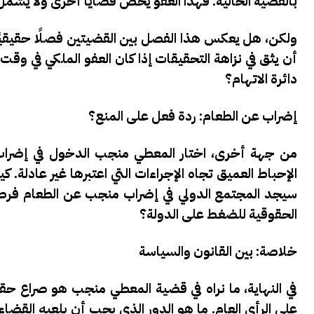
بالقضية الحالية. فهذا العفو يخص قضايا أخرى ولا يشمل ج
ولكن، هل يعكس هذا الفصل بين القضيتين فصلًا حقيقيً
أن يثق في نزاهة التحقيقات إذا كان العفو الملكي في وق
دائرة الاتهام؟
إضراب عن الطعام: ردة فعل على المنع؟
من جهة أخرى، اختار المعطي منجب الدخول في إضراب
الإحباط العميق تجاه الإجراءات التي اعتبرها غير عادلة
سيجد المجتمع الدولي في إضراب منجب عن الطعام فرصة 
الحقوقية للضغط على الدولة؟
خلاصة: بين القانون والسياسة
في النهاية، ما نراه في قضية المعطي منجب هو صراع حقي
على الرأي العام. ما هو الدور الذي يجب أن يلعبه الق