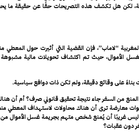
قضية، لكن هل تكشف هذه التصريحات حقًا عن حقيقة ما ي
اء المغربية “لاماب”، فإن القضية التي أثيرت حول المعطي
بغسل الأموال، حيث تم اكتشاف تحويلات مالية مشبوهة م
ت بناءً على وقائع دقيقة، ولم تكن ذات دوافع سياسية.
منع من السفر جاء نتيجة تحقيق قانوني صرف؟ أم أن هناك ص
صوات معارضة ترى أن هناك محاولات لاستهداف المعطي من
ليس غريبًا أن يُمنع شخص متهم بجريمة غسل الأموال من ا
فر دون عقبات؟