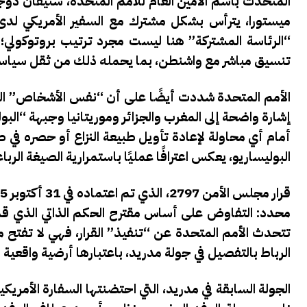
المتحدث باسم الأمين العام للأمم المتحدة،
ستيفان دوج
ميستورا
، يترأس بشكل مشترك مع السفير الأمريكي لدى
“الرئاسة المشتركة” هنا ليست مجرد ترتيب بروتوكولي؛
تنسيق مباشر مع واشنطن، بما يحمله ذلك من ثقل سياسي
الأمم المتحدة شددت أيضًا على أن “نفس الأشخاص” ال
إشارة واضحة إلى المغرب والجزائر وموريتانيا وجبهة “البول
أمام أي محاولة لإعادة تأويل طبيعة النزاع أو حصره في 
البوليساريو
، يعكس اعترافًا عمليًا باستمرارية الصيغة الربا
تتحدث الأمم المتحدة عن “تنفيذ” القرار، فهي لا تفتح م
الرباط بالتفصيل في جولة مدريد، باعتبارها أرضية واقعية
الجولة السابقة في مدريد، التي احتضنتها السفارة الأمري