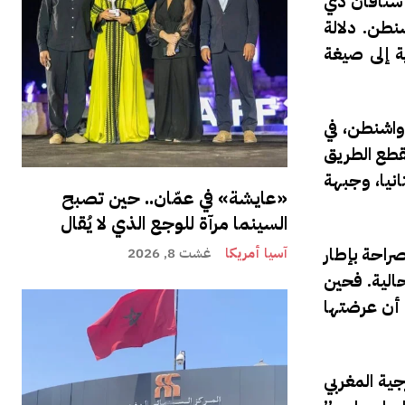
ستافان دي
نطن. دلالة
ة إلى صيغة
واشنطن، في
يقطع الطريق
نيا
، و
جبهة
«عايشة» في عمّان.. حين تصبح
السينما مرآة للوجع الذي لا يُقال
بل يربطها صراحة بإطار
آسيا أمريكا
غشت 8, 2026
الأعمق للجولة الحالية. فحين
 أن عرضتها
جية المغربي