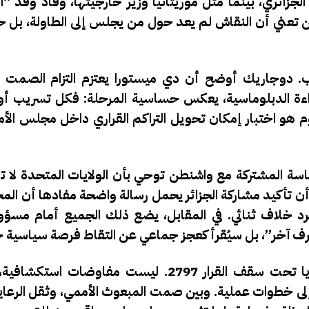
جزائري، بينما مثل موريتانيا وزير خارجيتها، وقاد وفد “ال
 تعني أن النقاش لم يعد حول من يجلس إلى الطاولة، بل ح
دوجاريك أوضح أن دي ميستورا يعتزم التزام الصمت 
اءة الدبلوماسية، يعكس حساسية المرحلة: فكل تسريب أو
وم هو اختبار إمكان تحويل التراكم القراري داخل مجلس الأ
ئاسة المشتركة مع واشنطن توحي بأن الولايات المتحدة لا 
أن تأكيد مشاركة الجزائر يحمل رسالة واضحة مفادها أن الم
 مجرد خلاف ثنائي. في المقابل، يضع ذلك الجميع أمام مسؤول
رف آخر”، بل سيُقرأ كعجز جماعي عن التقاط فرصة سياسية 
وهكذا، تتحول جولة واشنطن إلى ما يشبه اختبار النوايا تحت سقف القرار 2797. ليست م
لى خطوات عملية. وبين صمت المبعوث الأممي، وثقل الرعاية 