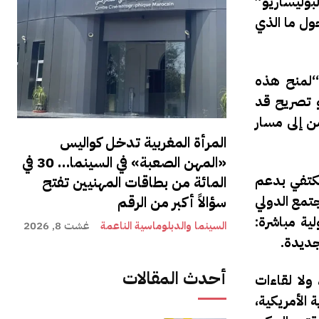
بوليساريو”
ول ما الذي
“لمنح هذه
 تصريح قد
من إلى مسار
المرأة المغربية تدخل كواليس
«المهن الصعبة» في السينما… 30 في
تكتفي بدعم
المائة من بطاقات المهنيين تفتح
جتمع الدولي
سؤالاً أكبر من الرقم
ية مباشرة:
السينما والدبلوماسية الناعمة
غشت 8, 2026
جديدة.
أحدث المقالات
فاوضات استكشافية، ولا لقاءات
الأمريكية،