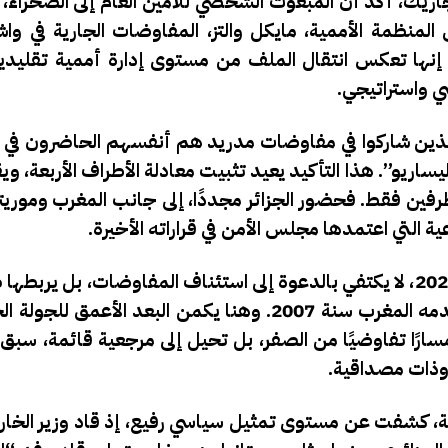
اريك
، أكد أن المبعوث الشخصي للأمين العام إلى الصحراء،
 المنظمة الأممية،
مايكل والتز
، المفاوضات الجارية في واش
 إنها تعكس انتقال الملف من مستوى إدارة أممية تقليدي
 واستراتيجي.
ذين شاركوا في مفاوضات مدريد هم أنفسهم الحاضرون في 
يساريو”. هذا التأكيد يعيد تثبيت معادلة الأطراف الأربعة، و
طرفين فقط. فحضور الجزائر مجددًا، إلى جانب المغرب و
موريتا
عية التي اعتمدها مجلس الأمن في قراراته الأخيرة.
قرار مجلس الأمن 2797، الذي تم اعتماده في 31 أكتوبر 2025، لا يكتفي بالدعوة إلى استئناف المفاوضات، 
محدد: التفاوض على أساس مقترح الحكم الذاتي الذي قدمه المغرب سنة 2007. وهنا يكمن البعد 
سارًا تفاوضيًا من الصفر، بل تحيل إلى مرجعية قائمة، سبق
 وذات مصداقية.
كية، كشفت عن مستوى تمثيل سياسي رفيع، إذ قاد وزير الخار