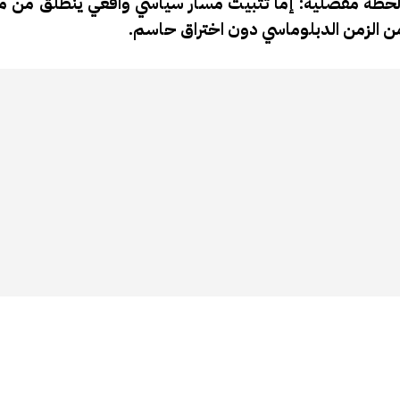
م لحظة مفصلية: إما تثبيت مسار سياسي واقعي ينطلق من م
 من الزمن الدبلوماسي دون اختراق حاسم.