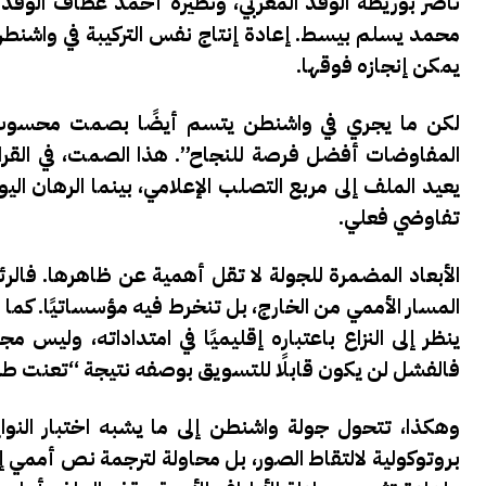
ناصر بوريطة الوفد المغربي، ونظيره أحمد عطاف الوفد ال
محمد يسلم بيسط. إعادة إنتاج نفس التركيبة في واشنطن
يمكن إنجازه فوقها.
لكن ما يجري في واشنطن يتسم أيضًا بصمت محسوب. 
المفاوضات أفضل فرصة للنجاح”. هذا الصمت، في القر
يعيد الملف إلى مربع التصلب الإعلامي، بينما الرهان الي
تفاوضي فعلي.
الأبعاد المضمرة للجولة لا تقل أهمية عن ظاهرها. فالر
المسار الأممي من الخارج، بل تنخرط فيه مؤسساتيًا. كما 
ينظر إلى النزاع باعتباره إقليميًا في امتداداته، وليس
فالفشل لن يكون قابلًا للتسويق بوصفه نتيجة “تعنت ط
بروتوكولية لالتقاط الصور، بل محاولة لترجمة نص أممي إ