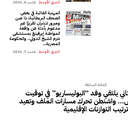
الشرق الأوسط
غشت 8, 2026
المهنية الغائبة في بعض
الصحف البريطانية: ذا صن
وميرور تنشران تقريرًا غير
مدعوم بأدلة عن واقعة
المواطنة إيرفينغ بمستشفى
شرم الشيخ الدولي.. والحكومة
المصرية...
الشرق الأوسط
غشت 7, 2026
المادة السابقة
اني يلتقي وفد “البوليساريو” في توقيت
 واشنطن تحرك مسارات الملف وتعيد
رتيب التوازنات الإقليمية