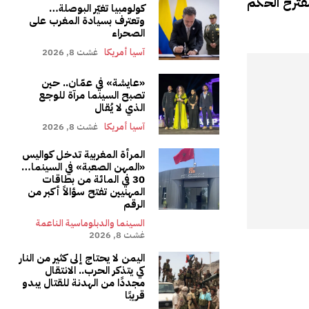
قترح الحكم
كولومبيا تغيّر البوصلة…
وتعترف بسيادة المغرب على
الصحراء
آسيا أمريكا
غشت 8, 2026
«عايشة» في عمّان.. حين
تصبح السينما مرآة للوجع
الذي لا يُقال
آسيا أمريكا
غشت 8, 2026
المرأة المغربية تدخل كواليس
«المهن الصعبة» في السينما…
30 في المائة من بطاقات
المهنيين تفتح سؤالاً أكبر من
الرقم
السينما والدبلوماسية الناعمة
غشت 8, 2026
اليمن لا يحتاج إلى كثير من النار
كي يتذكر الحرب.. الانتقال
مجددًا من الهدنة للقتال يبدو
قريبًا