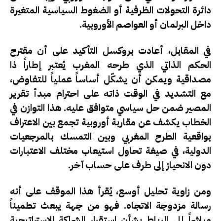
دائرة التحولات الظرفية أو الضغوط السياسية المتغيرة
داخل البرلمان أو العواصم الأوروبية.
في المقابل، أعادت بروكسل التأكيد على أن مقترح
الحكم الذاتي الذي طرحه المغرب يُعتبر إطاراً ذا
مصداقية ويمكن أن يشكّل أساساً عملياً للتفاوض،
مع التشديد في الوقت ذاته على احترام مبدأ تقرير
المصير ضمن حل سياسي متوافق عليه. هذا التوازن في
الخطاب يكشف عن مقاربة أوروبية تجمع بين الاعتراف
بواقعية الطرح المغربي وبين التمسك بالمرجعيات
الدولية، في صيغة تحاول استيعاب مختلف الاعتبارات
دون الانحياز إلى طرف على حساب آخر.
ومن زاوية تحليل أوسع، يُقرأ هذا الموقف على أنه
رسالة مزدوجة الاتجاه. فهو من جهة يبعث تطميناً
مباشراً إلى الرباط بشأن استقرار الشراكة الاستراتيجية