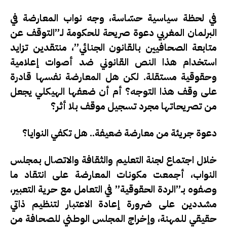
في لحظة سياسية حسّاسة، وجه نواب المعارضة في
البرلمان المغربي دعوة صريحة للحكومة لـ”التوقف عن
متابعة الصحافيين بالقانون الجنائي”، منتقدين تزايد
استخدام هذا النص القانوني ضد أصوات إعلامية
وحقوقية مستقلة. لكن
هل المعارضة نفسها قادرة
على وقف هذا التوجه؟ أم أن ضعفها الهيكلي يجعل
من تصريحاتها مجرد تسجيل موقف بلا أثر؟
دعوة جريئة من معارضة ضعيفة.. هل تكفي النوايا؟
خلال اجتماع لجنة التعليم والثقافة والاتصال بمجلس
النواب، أجمعت مكونات المعارضة على انتقاد ما
وصفوه بـ”الردة الحقوقية” في التعامل مع حرية التعبير،
مشددين على ضرورة إعادة الاعتبار لتنظيم ذاتي
حقيقي للمهنة، وإخراج المجلس الوطني للصحافة من