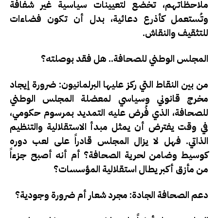
ملاحظاتهم، تخضع لتعيينات سياسية غير شفافة
وتُستعمل كأذرع دعائية، بدل أن تكون فضاءات
للتثقيف والنقاش.
المجلس الوطني للصحافة.. هل فقد بوصلته؟
من بين النقاط التي ركز عليها البرلمانيون: ضرورة إيجاد
مخرج قانوني وسياسي لمعضلة المجلس الوطني
للصحافة، الذي فُرض عليه التمديد بمرسوم حكومي،
في وقت يفترض أن يمثل مبدأ الاستقلالية والتنظيم
الذاتي.
فهل لا يزال المجلس قادراً على لعب دوره
كوسيط وضامن لحرية الصحافة؟ أم أنه أصبح جزءاً
من مأزق أكبر يطال استقلالية المؤسسات؟
دعم الصحافة الجادة: مجرد شعار أم ضرورة وجودية؟