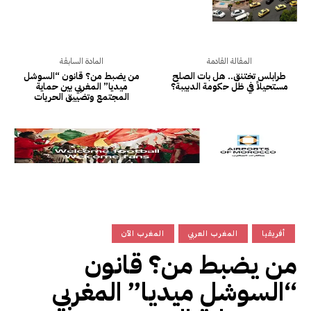
المقالة القادمة
المادة السابقة
طرابلس تختنق.. هل بات الصلح
من يضبط من؟ قانون “السوشل
مستحيلاً في ظل حكومة الدبيبة؟
ميديا” المغربي بين حماية
المجتمع وتضييق الحريات