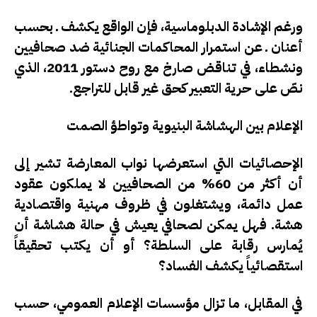
ورغم الإشادة الدبلوماسية، فإن الواقع يكشف ـ بحسب
أعنان ـ عن استمرار المحاكمات الجنائية ضد صحافيين
ونشطاء، في تناقض صارخ مع روح دستور 2011، الذي
نصّ على حرية التعبير كحق غير قابل للتراجع.
الإعلام بين الهشاشة البنيوية وتواطؤ الصمت
الإحصائيات التي استعرضها نواب المعارضة تشير إلى
أن أكثر من 60% من الصحافيين لا يملكون عقود
عمل دائمة، ويشتغلون في ظروف مهنية واقتصادية
هشة.
فهل يمكن لصحافي يعيش في حالة هشاشة أن
يُمارس رقابة على السلطة؟ أو أن يكتب تحقيقاً
استقصائياً يكشف الفساد؟
في المقابل، ما تزال مؤسسات الإعلام العمومي، حسب