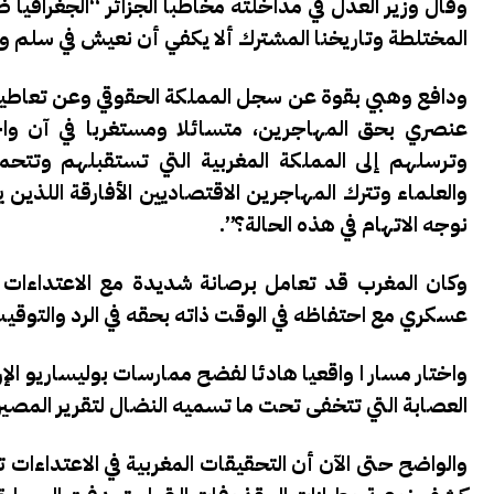
وقال وزير العدل في مداخلته مخاطبا الجزائر “الجغرافيا ظ
المختلطة وتاريخنا المشترك ألا يكفي أن نعيش في سلم و
ودافع وهبي بقوة عن سجل المملكة الحقوقي وعن تعاطيها
عنصري بحق المهاجرين، متسائلا ومستغربا في آن واح
وترسلهم إلى المملكة المغربية التي تستقبلهم وتتح
والعلماء وتترك المهاجرين الاقتصاديين الأفارقة اللذي
نوجه الاتهام في هذه الحالة؟”.
وكان المغرب قد تعامل برصانة شديدة مع الاعتداءات 
عسكري مع احتفاظه في الوقت ذاته بحقه في الرد والتوقيت
واختار مسار ا واقعيا هادئا لفضح ممارسات بوليساريو الإ
العصابة التي تتخفى تحت ما تسميه النضال لتقرير المصي
والواضح حتى الآن أن التحقيقات المغربية في الاعتداءات