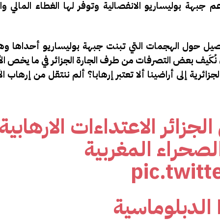
م جبهة بوليساريو الانفصالية وتوفر لها الغطاء المالي و
صيل حول الهجمات التي تبنت جبهة بوليساريو أحداها وه
ُكَيف بعض التصرفات من طرف الجارة الجزائر في ما يخص ال
زائرية إلى أراضينا ألا تعتبر إرهابا؟ ألم ننتقل من إرهاب 
لجزائر الاعتداءات الارهابية
لصحراء المغربية
pic.twit
— Diplomatique.ma الدبلوماسية