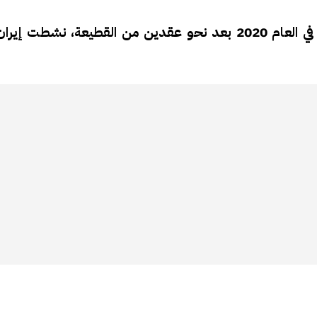
وبعد استئناف الرباط العلاقات الدبلوماسية مع إسرائيل في العام 2020 بعد نحو عقدين من القطيع