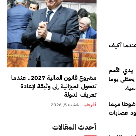
 عندما أكيف
 يدي الأمم
مشروع قانون المالية 2027.. عندما
 يحظى يوما
تتحول الميزانية إلى وثيقة لإعادة
سية.
تعريف الدولة
 شوطا مهما
أفريقيا
غشت 5, 2026
جود عصابات
أحدث المقالات