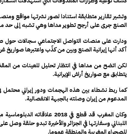
كشف نوعية وطرازات المقذوفات التي استهدفت السمارة
وتشير تقارير متطابقة استنادا لصور نشرتها مواقع ومنصا
الصنع جرى على أرجح تطوير مداها وهي تشبه إلى حد ما ف
ودارت على منصات التواصل الاجتماعي سجالات حول صور
أكد أنها إيرانية الصنع وبين من كذّب واعتبرها صواريخ غرا
لكن اتضح من مداها في انتظار تحليل للعينات من الم
يتطابق مع صواريخ أراش الإيرانية.
كما ربط نشطاء بين هذه الهجمات ودور إيراني محتمل ف
المدعوم من إيران وصلته بالجبهة الانفصالية.
وكان المغرب قد قطع في 2018 ع
اللبناني وسفارتها في الجزائر والأخيرة تبدو حلقة وصل ع
للصحراء المغربية والمنطقة عموما.