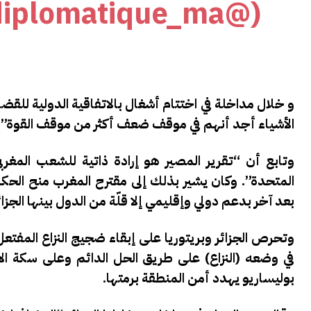
(@diplomatique_ma)
و خلال مداخلة في اختتام أشغال بالاتفاقية الدولية للقض
الأشياء أجد أنهم في موقف ضعف أكثر من موقف القوة”.
وتابع أن “تقرير المصير هو إرادة ذاتية للشعب المغر
المتحدة”. وكان يشير بذلك إلى مقترح المغرب منح الحكم
بعد آخر بدعم دولي وإقليمي إلا قلّة من الدول بينها الج
وتحرص الجزائر وبريتوريا على إبقاء ضجيج النزاع المفت
في وضعه (النزاع) على طريق الحل الدائم وعلى سكة الاس
بوليساريو يهدد أمن المنطقة برمتها.