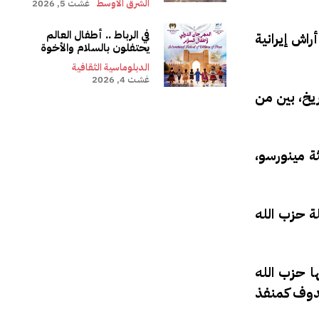
الشرق الأوسط
غشت 5, 2026
في الرباط .. أطفال العالم
اش إيرانية
يحتفلون بالسلام والأخوة
الدبلوماسية الثقافية
غشت 4, 2026
يخ، بين من
ة مينورسو،
ة حزب الله
اعها حزب الله
تندوف كمنفذ