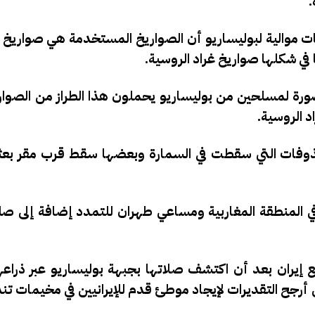
.
ت موالية لبوليساريو أن الصواريخ المستخدمة هي صواريخ أر
ي شكلها صواريخ غراد الروسية.
ة لمسلحين من بوليساريو يحملون هذا الطراز من الصوار
د الروسية.
قذوفات التي سقطت في السمارة وبعضها سقط قرب مقر بعث
ي المنطقة المغاربية ومساعي طهران للتمدد إضافة إلى صل
لاقاته الدبلوماسية مع إيران بعد أن اكتشف صلاتها بجبهة بوليساريو عبر ذر
لى أرجح التقديرات لإيجاد موطئ قدم للإيرانيين في مخيمات 