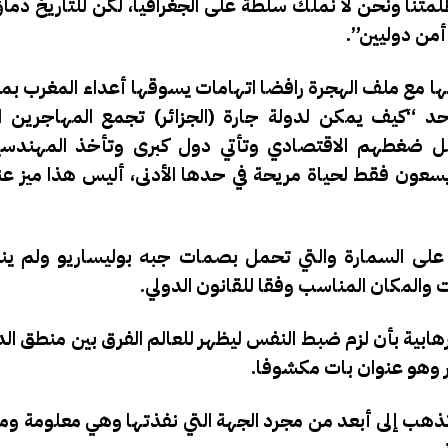
لمتنا ونحن لا نملك سلطة على الجغرافيا، لكن للتاريخ دماؤن
أمن دوليين”.
 مع ملف الهجرة رافضا اتهامات يسوقها أعداء المغرب بمم
د “كيف يمكن لدولة جارة (الجزائر) تجمع المهاجرين ال
مل ضغطهم الاقتصادي وتأتي دول كبرى وتأخذ المهندسين
ن يسعون فقط لحياة مريحة في حدها الأدنى، أليس هذا ميز 
على السمارة والتي تحمل بصمات جبه بوليساريو ولم ينس
 والمكان المناسب وفقا للقانون الدولي.
رهابية بأن لزم ضبط النفس ليظهر للعالم الفرق بين منطق ا
ر وهو عنوان بات مكشوفا.
 تذهب إلى أبعد من مجرد الجهة التي نفذتها وهي معلومة وم