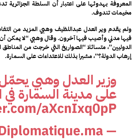
المعروفة بهدوئها على اعتبار أن السلطة الجزائرية تدع
مخيمات تندوف.
ولم يقدم وير العدل عبداللظيف وهبي المزيد من التفا
فيها مدني وأصيب فيها آخرون. وقال وهبي “لا يمكن أن ن
الدوليين”، متسائلا “الصواريخ التي خرجت من المناطق الج
إرهاب الدولة؟”، مشيرا بذلك للاعتداءات على السمارة.
وزير العدل وهبي يحمّل ا
على مدينة السمارة في ا
ter.com/aXcnIxq0pP