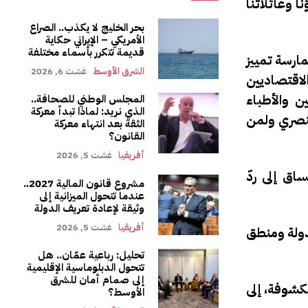
ا وعائلاتنا
بحر الخليج لا يكذب.. الصراع
الأمريكي – الإيراني حكاية
قديمة تتكرر بأسماء مختلفة
ارسة تمييز
الشرق الأوسط
غشت 6, 2026
اقتصاديين
 والأطباء
المجلس الوطني للصحافة..
الذي نريد: لماذا تبدأ معركة
عنصري ولمن
الثقة بعد انتهاء معركة
القانون؟
أفريقيا
غشت 5, 2026
اق إلى ردّ
مشروع قانون المالية 2027..
عندما تتحول الميزانية إلى
وثيقة لإعادة تعريف الدولة
أفريقيا
غشت 5, 2026
لدولة ومنطق
تحليل: رباعية عمّان.. هل
تتحول الدبلوماسية الإقليمية
إلى صمام أمان للشرق
كشوفة، إلى
الأوسط؟