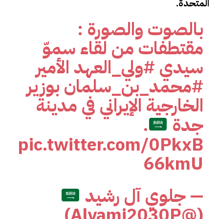
المتحدة.
بالصوت والصورة :
مقتطفات من لقاء سموّ
سيدي
#ولي_العهد
الأمير
#محمد_بن_سلمان
بوزير
الخارجية الإيراني في مدينة
جدة
.
pic.twitter.com/0PkxB
66kmU
— جلوي آل رشيد
(@Alyami2030P)