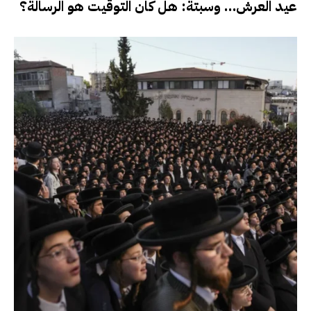
عيد العرش… وسبتة: هل كان التوقيت هو الرسالة؟