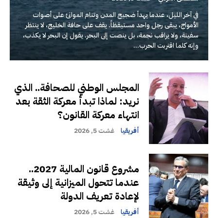
في آخر الليل، عندما يهدأ ضجيج المدن وتنام الموانئ على أصوات
الأمواج، يبقى رجل واحد مستيقظاً. يقف على حافة الخليج، لا ينتظر
سفينة، ولا يراقب نجمة، بل ينصت إلى البحر. يقول إن البحر لا يكذب،
وإنه كلما اقتربت الحرب...
المجلس الوطني للصحافة.. الذي
نريد: لماذا تبدأ معركة الثقة بعد
انتهاء معركة القانون؟
أفريقيا
غشت 5, 2026
مشروع قانون المالية 2027..
عندما تتحول الميزانية إلى وثيقة
لإعادة تعريف الدولة
أفريقيا
غشت 5, 2026