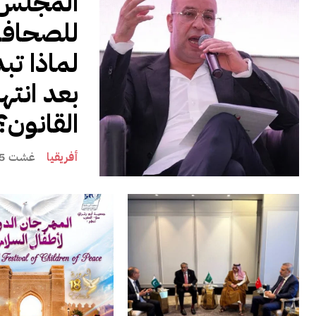
المجلس 
للصحافة.
لماذا تبد
بعد انته
القانون؟
أفريقيا
غشت 5, 2026