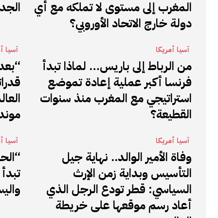
المغرب إلى مستوى لا تملكه مع أي
الجدي
دولة خارج الاتحاد الأوروبي؟
آسيا أمريكا
آسيا أ
من الرباط إلى باريس… لماذا تبدأ
“بعد
فرنسا أكبر عملية إعادة تموضع
قدرا
استراتيجي مع المغرب منذ سنوات
العال
القطيعة؟
مونديال 
آسيا أمريكا
آسيا أ
وفاة الأمير الوالد.. نهاية جيل
“الحز
التأسيس وبداية زمن الإرث
تبدأ 
السياسي: قطر تودع الرجل الذي
واليس
أعاد رسم موقعها على خريطة