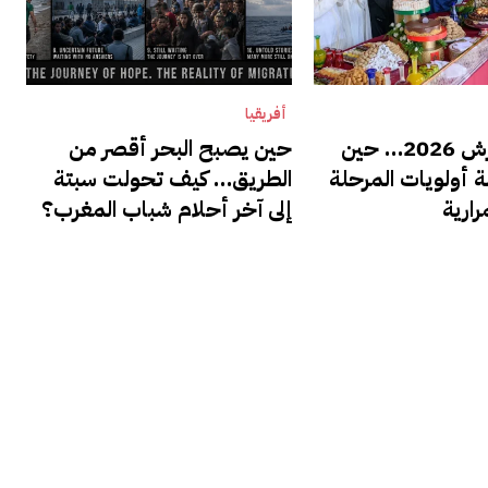
أفريقيا
خطاب العرش 2026… حين
حين يصبح البحر أقصر من
ة أولويات المرحلة
الطريق… كيف تحولت سبتة
رارية
إلى آخر أحلام شباب المغرب؟