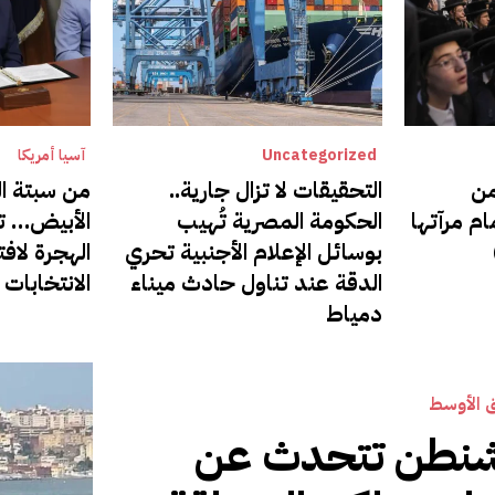
Uncategorized
آسيا أمريكا
من
التحقيقات لا تزال جارية..
من سبتة ال
ام مرآتها
الحكومة المصرية تُهيب
الأبيض… ت
بوسائل الإعلام الأجنبية تحري
الهجرة لافت
الدقة عند تناول حادث ميناء
الانتخابات 
دمياط
 الأوسط
شنطن تتحدث عن