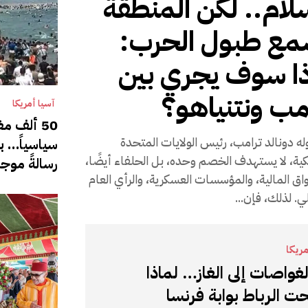
لام.. لكن المنطقة
مع طبول الحرب:
ا سوف يجري بين
مب ونتنياهو؟
آسيا أمريكا
50 ألف مغ
له دونالد ترامب، رئيس الولايات المتحدة
سياسياً… ب
كية، لا يستهدف الخصم وحده، بل الحلفاء أيضًا،
رسالةً موج
اق المالية، والمؤسسات العسكرية، والرأي العام
ي. لذلك، فإن...
مريكا
غواصات إلى الغاز… لماذا
 الرباط بوابة فرنسا