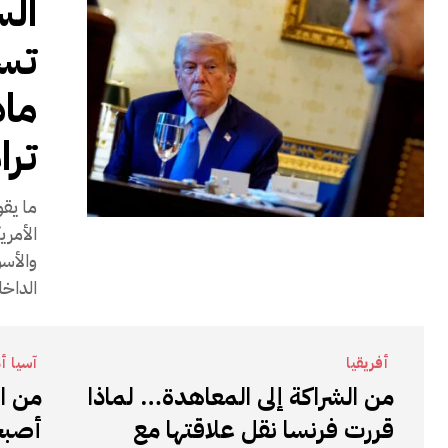
الس
تس
ماذ
ترا
ما يقو
الأمري
والأسو
الداخل
أفريقيا
آسيا أ
من الشراكة إلى المعاهدة… لماذا
من ال
قررت فرنسا نقل علاقتها مع
أصبحت