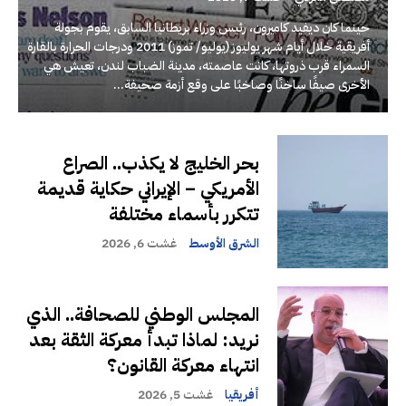
حينما كان ديفيد كاميرون، رئيس وزراء بريطانيا السابق، يقوم بجولة
أفريقية خلال أيام شهر يوليوز (يوليو/ تموز) 2011 ودرجات الحرارة بالقارة
السمراء قرب ذروتها، كانت عاصمته، مدينة الضباب لندن، تعيش هي
الأخرى صيفًا ساخنًا وصاخبًا على وقع أزمة صحيفة...
بحر الخليج لا يكذب.. الصراع
الأمريكي – الإيراني حكاية قديمة
تتكرر بأسماء مختلفة
الشرق الأوسط
غشت 6, 2026
المجلس الوطني للصحافة.. الذي
نريد: لماذا تبدأ معركة الثقة بعد
انتهاء معركة القانون؟
أفريقيا
غشت 5, 2026