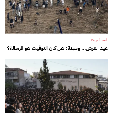
آسيا أمريكا
عيد العرش… وسبتة: هل كان التوقيت هو الرسالة؟