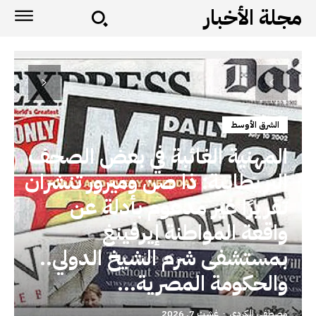
مجلة الأخبار
الشرق الأوسط
المهنية الغائبة في بعض الصحف
البريطانية: ذا صن وميرور تنشران
تقريرًا غير مدعوم بأدلة عن
واقعة المواطنة إيرفينغ
بمستشفى شرم الشيخ الدولي..
والحكومة المصرية...
مصطفى الكردي
-
غشت 7, 2026