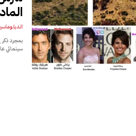
الماد
الدبلوماسية
بمجرد ذكر إ
سينمائي عال