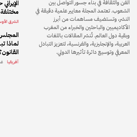
الفن والثقافة في بناء جسور التواصل بين
الإيراني
الشعوب. تعتمد المجلة معايير علمية دقيقة في
مختلفة
النشر، وتستضيف مساهمات من أبرز
الشرق الأو
الأكاديميين والباحثين والخبراء من المغرب
المجلس 
وبقية دول العالم. تُنشر المقالات باللغات
لماذا تب
العربية، والإنجليزية، والفرنسية، لتعزيز التبادل
القانون؟
المعرفي وتوسيع دائرة تأثيرها الدولي.
أفريقيا
غشت 