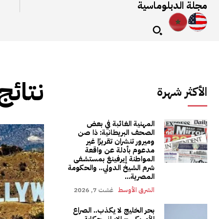
مجلة الدبلوماسية
نتائج
الأكثر شهرة
المهنية الغائبة في بعض
الصحف البريطانية: ذا صن
وميرور تنشران تقريرًا غير
مدعوم بأدلة عن واقعة
المواطنة إيرفينغ بمستشفى
شرم الشيخ الدولي.. والحكومة
المصرية...
الشرق الأوسط
غشت 7, 2026
بحر الخليج لا يكذب.. الصراع
الأمريكي – الإيراني حكاية