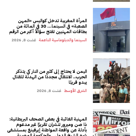
المرأة المغربية تدخل كواليس «المهن
الصعبة» في السينما… 30 في المائة من
بطاقات المهنيين تفتح سؤالاً أكبر من الرقم
السينما والدبلوماسية الناعمة
غشت 8, 2026
اليمن لا يحتاج إلى كثير من النار كي يتذكر
الحرب.. الانتقال مجددًا من الهدنة للقتال
يبدو قريبًا
الشرق الأوسط
غشت 8, 2026
المهنية الغائبة في بعض الصحف البريطانية:
ذا صن وميرور تنشران تقريرًا غير مدعوم
بأدلة عن واقعة المواطنة إيرفينغ بمستشفى
شرم الشيخ الدولي.. والحكومة المصرية...