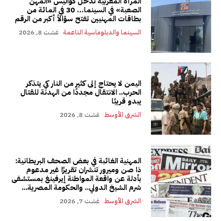
المرأة المغربية تدخل كواليس «المهن
الصعبة» في السينما… 30 في المائة من
بطاقات المهنيين تفتح سؤالاً أكبر من الرقم
السينما والدبلوماسية الناعمة
غشت 8, 2026
اليمن لا يحتاج إلى كثير من النار كي يتذكر
الحرب.. الانتقال مجددًا من الهدنة للقتال
يبدو قريبًا
الشرق الأوسط
غشت 8, 2026
المهنية الغائبة في بعض الصحف البريطانية:
ذا صن وميرور تنشران تقريرًا غير مدعوم
بأدلة عن واقعة المواطنة إيرفينغ بمستشفى
شرم الشيخ الدولي.. والحكومة المصرية...
الشرق الأوسط
غشت 7, 2026