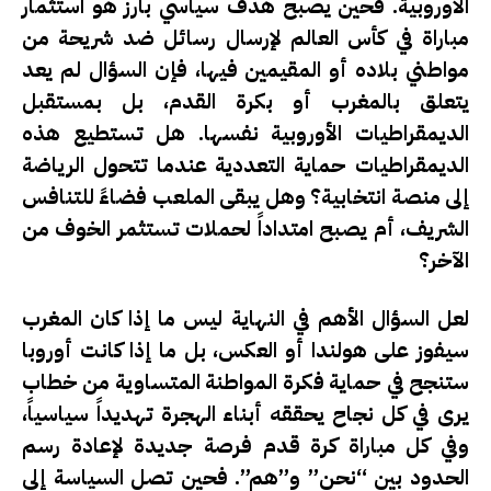
الأوروبية. فحين يصبح هدف سياسي بارز هو استثمار
مباراة في كأس العالم لإرسال رسائل ضد شريحة من
مواطني بلاده أو المقيمين فيها، فإن السؤال لم يعد
يتعلق بالمغرب أو بكرة القدم، بل بمستقبل
الديمقراطيات الأوروبية نفسها. هل تستطيع هذه
الديمقراطيات حماية التعددية عندما تتحول الرياضة
إلى منصة انتخابية؟ وهل يبقى الملعب فضاءً للتنافس
الشريف، أم يصبح امتداداً لحملات تستثمر الخوف من
الآخر؟
لعل السؤال الأهم في النهاية ليس ما إذا كان المغرب
سيفوز على هولندا أو العكس، بل ما إذا كانت أوروبا
ستنجح في حماية فكرة المواطنة المتساوية من خطاب
يرى في كل نجاح يحققه أبناء الهجرة تهديداً سياسياً،
وفي كل مباراة كرة قدم فرصة جديدة لإعادة رسم
الحدود بين “نحن” و”هم”. فحين تصل السياسة إلى