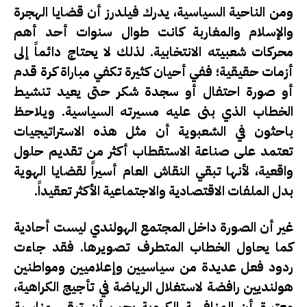
ومن الناحية السياسية، يدرك فيلدرز أن قضايا الهجرة
والإسلام والمغاربة كانت طوال سنوات أحد أهم
محركات شعبيته الانتخابية. لذلك لا يحتاج دائماً إلى
أزمات حقيقية؛ ففي أحيان كثيرة تكفي مباراة كرة قدم
أو صورة احتفال أو سجدة شكر حتى يعيد تنشيط
الخطاب الذي بنى عليه مسيرته السياسية. ويلاحظ
باحثون في الشعبوية أن مثل هذه الاستراتيجيات
تعتمد على صناعة الاستقطاب أكثر من تقديم حلول
واقعية، لأنها تبقي النقاش العام أسيراً لقضايا الهوية
بدل الملفات الاقتصادية والاجتماعية الأكثر تعقيداً.
غير أن الصورة داخل المجتمع الهولندي ليست أحادية
كما يحاول الخطاب المتطرف تصويرها. فقد جاءت
ردود فعل عديدة من سياسيين وإعلاميين ومواطنين
هولنديين رافضة لاستغلال الرياضة في تأجيج الكراهية،
معتبرة أن المنافسة الكروية يجب أن تبقى مناسبة