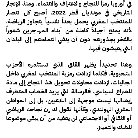
في أوروبا رمزاً للنجاح والاعتراف والانتماء. ومنذ الإنجاز
التاريخي في مونديال قطر 2022، أصبح كل انتصار
للمنتخب المغربي يحمل بعداً نفسياً يتجاوز الرياضة،
لأنه يمنح أجيالاً كاملة من أبناء المهاجرين شعوراً
بالفخر بجذورهم دون أن ينفي انتماءهم إلى البلدان
التي يعيشون فيها.
وهنا تحديداً يظهر القلق الذي تستثمره الأحزاب
الشعبوية. فكلما ازدادت رمزية المنتخب المغربي داخل
الجاليات، ازدادت محاولات تحويل هذا النجاح إلى مادة
للصراع السياسي. فالرسالة التي يريد الخطاب المتطرف
إيصالها ليست موجهة إلى اللاعبين، بل إلى المواطن
المغربي الهولندي، وكأنها تقول له إن نجاحه الرياضي
أو الثقافي أو الاجتماعي لن يعفيه من أن يبقى موضوعاً
للشك والتمييز.