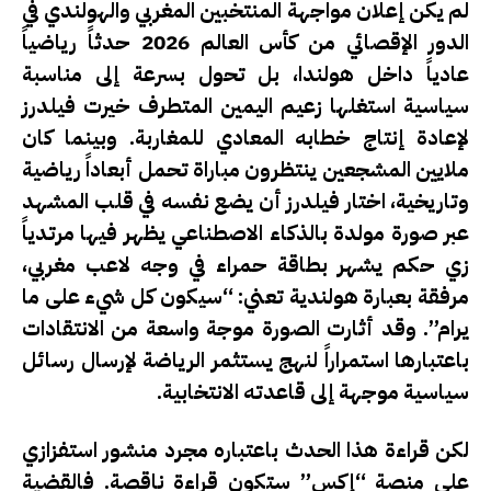
لم يكن إعلان مواجهة المنتخبين المغربي والهولندي في
الدور الإقصائي من كأس العالم 2026 حدثاً رياضياً
عادياً داخل هولندا، بل تحول بسرعة إلى مناسبة
سياسية استغلها زعيم اليمين المتطرف خيرت فيلدرز
لإعادة إنتاج خطابه المعادي للمغاربة. وبينما كان
ملايين المشجعين ينتظرون مباراة تحمل أبعاداً رياضية
وتاريخية، اختار فيلدرز أن يضع نفسه في قلب المشهد
عبر صورة مولدة بالذكاء الاصطناعي يظهر فيها مرتدياً
زي حكم يشهر بطاقة حمراء في وجه لاعب مغربي،
مرفقة بعبارة هولندية تعني: “سيكون كل شيء على ما
يرام”. وقد أثارت الصورة موجة واسعة من الانتقادات
باعتبارها استمراراً لنهج يستثمر الرياضة لإرسال رسائل
سياسية موجهة إلى قاعدته الانتخابية.
لكن قراءة هذا الحدث باعتباره مجرد منشور استفزازي
على منصة “إكس” ستكون قراءة ناقصة. فالقضية