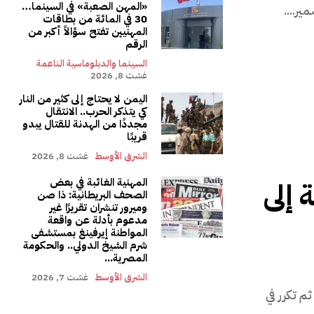
«المهن الصعبة» في السينما…
ير....
30 في المائة من بطاقات
المهنيين تفتح سؤالاً أكبر من
الرقم
السينما والدبلوماسية الناعمة
غشت 8, 2026
اليمن لا يحتاج إلى كثير من النار
كي يتذكر الحرب.. الانتقال
مجددًا من الهدنة للقتال يبدو
قريبًا
الشرق الأوسط
غشت 8, 2026
المهنية الغائبة في بعض
إلى
الصحف البريطانية: ذا صن
وميرور تنشران تقريرًا غير
مدعوم بأدلة عن واقعة
المواطنة إيرفينغ بمستشفى
شرم الشيخ الدولي.. والحكومة
المصرية...
الشرق الأوسط
غشت 7, 2026
م يكن المشهد الذي عاشته شواطئ الفنيدق في صيف 2025 ثم تكرر في