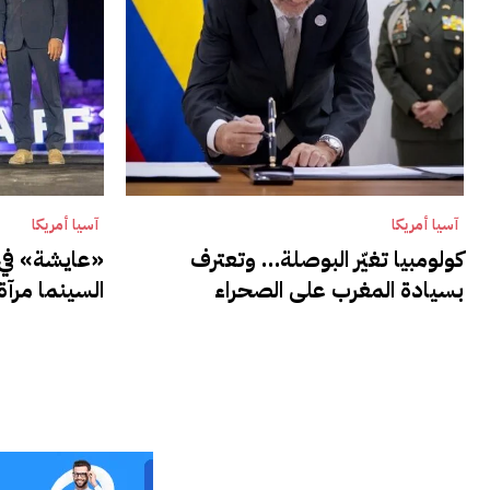
آسيا أمريكا
آسيا أمريكا
كولومبيا تغيّر البوصلة… وتعترف
«عايشة» في 
بسيادة المغرب على الصحراء
السينما مرآة 