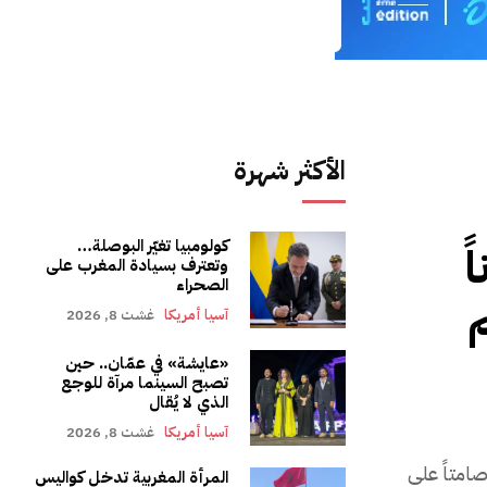
الأكثر شهرة
كولومبيا تغيّر البوصلة…
ً
وتعترف بسيادة المغرب على
الصحراء
م
آسيا أمريكا
غشت 8, 2026
«عايشة» في عمّان.. حين
تصبح السينما مرآة للوجع
الذي لا يُقال
آسيا أمريكا
غشت 8, 2026
صامتاً على
المرأة المغربية تدخل كواليس