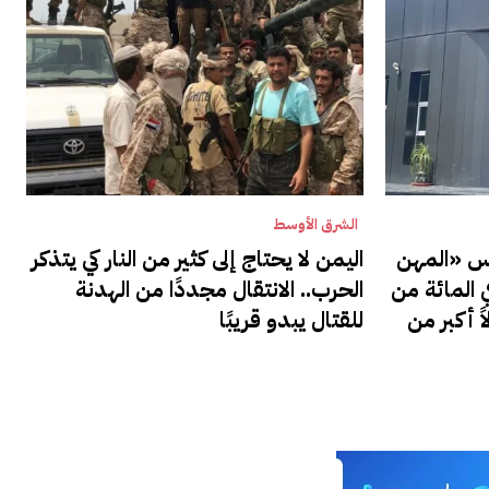
الشرق الأوسط
يس «المهن
اليمن لا يحتاج إلى كثير من النار كي يتذكر
ة» في السينما… 30 في المائة من
الحرب.. الانتقال مجددًا من الهدنة
ً أكبر من
للقتال يبدو قريبًا