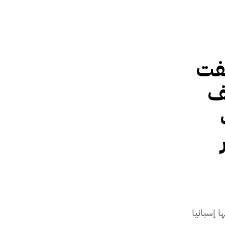
فت
يف
ا إسبانيا