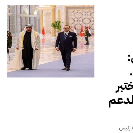
:
تبر
لدعم
ه رئيس