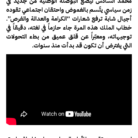
محمد السادس ليضع البوصلة الوطنية من جديد في
زمن سياسي يتّسم بالغموض واحتقان اجتماعي تقوده
أجيال شابة ترفع شعارات “الكرامة والعدالة والفرص”.
خطاب الملك هذه المرة جاء حازماً في لغته، دقيقاً في
توجيهاته، ومعبّراً عن قلق عميق من بطء التحولات
التي يفترض أن تكون قد بدأت منذ سنوات.